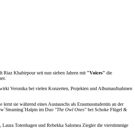
llt Riaz Khabirpour seit nun sieben Jahren mit
"Voices"
die
er.
 wirkt Veronika bei vielen Konzerten, Projekten und Albumaufnahmen
lernt sie während eines Austauschs als Erasmusstudentin an der
thew`Steaming´Halpin im Duo
"The Owl Ones"
bei Schoke Flügel &
z, Laura Totenhagen und Rebekka Salomea Ziegler die vierstimmige