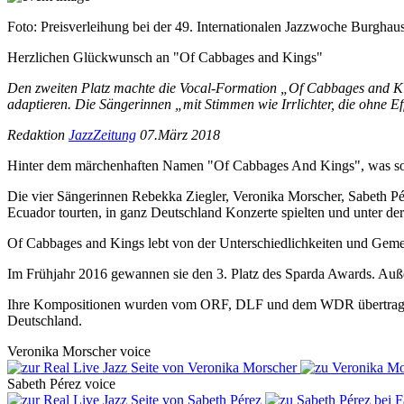
Foto: Preisverleihung bei der 49. Internationalen Jazzwoche Burghau
Herzlichen Glückwunsch an "Of Cabbages and Kings"
Den zweiten Platz machte die Vocal-Formation „Of Cabbages and Kin
adaptieren. Die Sängerinnen „mit Stimmen wie Irrlichter, die ohne Ef
Redaktion
JazzZeitung
07.März 2018
Hinter dem märchenhaften Namen "Of Cabbages And Kings", was sovi
Die vier Sängerinnen Rebekka Ziegler, Veronika Morscher, Sabeth Pé
Ecuador tourten, in ganz Deutschland Konzerte spielten und unter 
Of Cabbages and Kings lebt von der Unterschiedlichkeiten und Gemei
Im Frühjahr 2016 gewannen sie den 3. Platz des Sparda Awards. Auß
Ihre Kompositionen wurden vom ORF, DLF und dem WDR übertragen. K
Deutschland.
Veronika
Morscher
voice
Sabeth
Pérez
voice