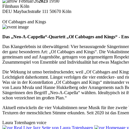
Februar
/
26
2023
19:00
Filmhaus Köln
DEU
Maybachstraße 111 50670 Köln
Of Cabbages and Kings
Das „Neo-A-Cappella“-Quartett „Of Cabbages and Kings“ - Ense
Das Klangerlebnis ist überwältigend: Vier herausragende Sängerinne
der ganz besonderen Art: „Of Cabbages and Kings“. Die Vokalistin
gemeinsam und auf Augenhöhe, getragen von gegenseitigem Respekt u
Zusammenspiel von Ensemble und Individualität hat etwas Magisches
Die Wirkung ist umso beeindruckender, weil „Of Cabbages and Kings
Leichtigkeit daherkommt. Längst verfolgen die vier entdecker- und ri
Was sie in der Konstellation „Of Cabbages and Kings“ miteinander ver
von Laura Mvula und Hanne Hukkelberg oder Arrangements nach Bert 
Sängerinnen den Begriff „Neo-A-Capella“ wählten. Idealtypisch ist i
schon verzeichnet im großen Plan.“
Aktuell entwickeln die vier Vokalistinnen neue Musik für ihre zweit
Texturen der menschlichen Stimme erkunden. Seit 2020 ist das Ense
Laura
Totenhagen
voice