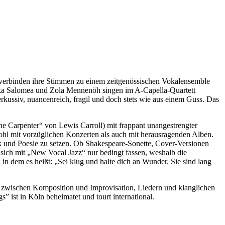
, verbinden ihre Stimmen zu einem zeitgenössischen Vokalensemble
ka Salomea und Zola Mennenöh singen im A-Capella-Quartett
ussiv, nuancenreich, fragil und doch stets wie aus einem Guss. Das
 Carpenter“ von Lewis Carroll) mit frappant unangestrengter
wohl mit vorzüglichen Konzerten als auch mit herausragenden Alben.
rik und Poesie zu setzen. Ob Shakespeare-Sonette, Cover-Versionen
ich mit „New Vocal Jazz“ nur bedingt fassen, weshalb die
n dem es heißt: „Sei klug und halte dich an Wunder. Sie sind lang
en zwischen Komposition und Improvisation, Liedern und klanglichen
st in Köln beheimatet und tourt international.