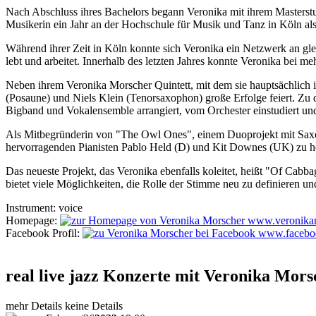
Nach Abschluss ihres Bachelors begann Veronika mit ihrem Masterst
Musikerin ein Jahr an der Hochschule für Musik und Tanz in Köln al
Während ihrer Zeit in Köln konnte sich Veronika ein Netzwerk an gl
lebt und arbeitet. Innerhalb des letzten Jahres konnte Veronika bei
Neben ihrem Veronika Morscher Quintett, mit dem sie hauptsächlich i
(Posaune) und Niels Klein (Tenorsaxophon) große Erfolge feiert. Zu 
Bigband und Vokalensemble arrangiert, vom Orchester einstudiert un
Als Mitbegründerin von "The Owl Ones", einem Duoprojekt mit Saxo
hervorragenden Pianisten Pablo Held (D) und Kit Downes (UK) zu h
Das neueste Projekt, das Veronika ebenfalls koleitet, heißt "Of Ca
bietet viele Möglichkeiten, die Rolle der Stimme neu zu definieren u
Instrument:
voice
Homepage:
www.veronikam
Facebook Profil:
www.faceboo
real live jazz Konzerte mit Veronika Mors
mehr Details
keine Details