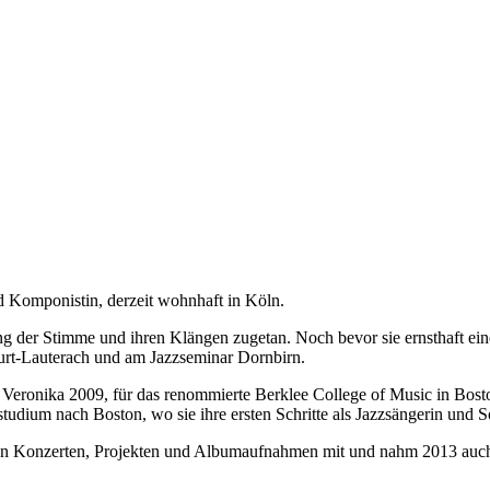
omponistin, derzeit wohnhaft in Köln.
er Stimme und ihren Klängen zugetan. Noch bevor sie ernsthaft eine K
urt-Lauterach und am Jazzseminar Dornbirn.
 Veronika 2009, für das renommierte Berklee College of Music in Bo
rstudium nach Boston, wo sie ihre ersten Schritte als Jazzsängerin und
elen Konzerten, Projekten und Albumaufnahmen mit und nahm 2013 auc