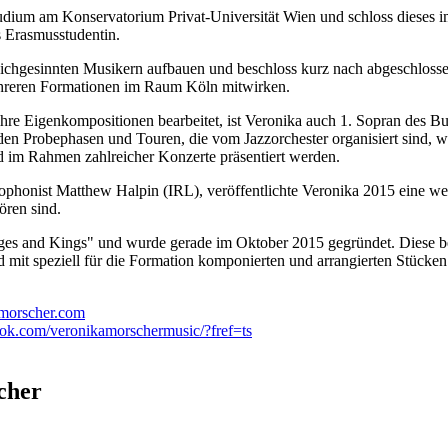
udium am Konservatorium Privat-Universität Wien und schloss dieses i
s Erasmusstudentin.
eichgesinnten Musikern aufbauen und beschloss kurz nach abgeschlosse
 mehreren Formationen im Raum Köln mitwirken.
hre Eigenkompositionen bearbeitet, ist Veronika auch 1. Sopran des B
den Probephasen und Touren, die vom Jazzorchester organisiert sind, 
d im Rahmen zahlreicher Konzerte präsentiert werden.
phonist Matthew Halpin (IRL), veröffentlichte Veronika 2015 eine w
ören sind.
bbages and Kings" und wurde gerade im Oktober 2015 gegründet. Diese 
nd mit speziell für die Formation komponierten und arrangierten Stücken
orscher.com
k.com/veronikamorschermusic/?fref=ts
cher