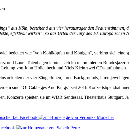
sen
gs“ aus Köln, bestehend aus vier herausragenden Frauenstimmen, die 
fekte, effektvoll wirken“, so das Urteil der Jury des 10. Europäischen
el bedeutet wie "von Kohlköpfen und Königen", verbirgt sich eine 
rez und Laura Totenhagen lernten sich im renommierten Bundesjazzorc
der Leitung von John Hollenbeck und Niels Klein zwei CDs aufnahmen.
nsamkeiten der vier Sängerinnen, ihren Backgrounds, ihren jeweiligen
erdem sind "Of Cabbages And Kings" seit 2016 Konzertstipendiatinnen 
onzerte spielten sie im WDR Sendesaal, Theaterhaus Stuttgart, Jazz