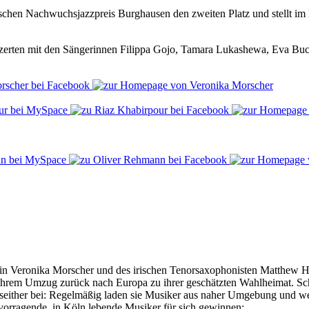
schen Nachwuchsjazzpreis Burghausen den zweiten Platz und stellt 
onzerten mit den Sängerinnen Filippa Gojo, Tamara Lukashewa, Eva Bu
erin Veronika Morscher und des irischen Tenorsaxophonisten Matthew H
hrem Umzug zurück nach Europa zu ihrer geschätzten Wahlheimat. Sch
either bei: Regelmäßig laden sie Musiker aus naher Umgebung und weit
rvorragende, in Köln lebende Musiker für sich gewinnen: