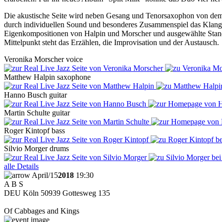
Die akustische Seite wird neben Gesang und Tenorsaxophon von dem 
durch individuellen Sound und besonderes Zusammenspiel das Klangsp
Eigenkompositionen von Halpin und Morscher und ausgewählte Standards
Mittelpunkt steht das Erzählen, die Improvisation und der Austausch.
Veronika
Morscher
voice
Matthew
Halpin
saxophone
Hanno
Busch
guitar
Martin
Schulte
guitar
Roger
Kintopf
bass
Silvio
Morger
drums
alle Details
April
/
15
2018
19:30
A B S
DEU
Köln
50939
Gottesweg 135
Of Cabbages and Kings