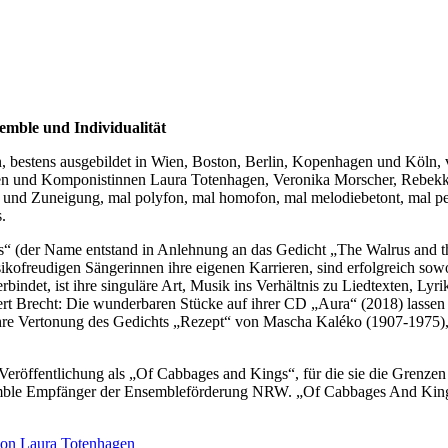
mble und Individualität
n, bestens ausgebildet in Wien, Boston, Berlin, Kopenhagen und Köln
nen und Komponistinnen Laura Totenhagen, Veronika Morscher, Rebek
nd Zuneigung, mal polyfon, mal homofon, mal melodiebetont, mal perk
.
“ (der Name entstand in Anlehnung an das Gedicht „The Walrus and the
sikofreudigen Sängerinnen ihre eigenen Karrieren, sind erfolgreich so
bindet, ist ihre singuläre Art, Musik ins Verhältnis zu Liedtexten, Ly
Brecht: Die wunderbaren Stücke auf ihrer CD „Aura“ (2018) lassen s
hre Vertonung des Gedichts „Rezept“ von Mascha Kaléko (1907-1975), i
e Veröffentlichung als „Of Cabbages and Kings“, für die sie die Grenz
mble Empfänger der Ensembleförderung NRW. „Of Cabbages And Kings” i