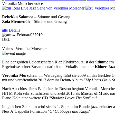
Veronika
Morscher
voice
Rebekka Salomea
– Stimme und Gesang
Zola Mennenöh
– Stimme und Gesang
alle Details
Februar
/
03
2019
DEU
Voices | Veronika Morscher
Eine der großen Leidenschaften Riaz Khabirpours ist der
Stimme im 
Ergebnisse seiner Zusammenarbeit mit Vokalistinnen der
Kölner Jaz
Veronika Morscher:
ihr Werdegang führt sie 2009 an das Berklee C
mit und veröffentlicht 2013 dort ihr Debut-Album
"My Heart On A St
Nach Abschluss ihres Bachelors in Boston beginnt Veronika Morscher
HfTM Köln sehr zu schätzen und zieht 2015 als
Master of Music
nac
Piano Köln eine weitere CD
"Shadow Loves The Sun"
auf.
Im gleichen Zeitraum wird sie als 1. Sopran im Bundesjazzorcheste
Neo-A-Cappella Formation
"Of Cabbages and Kings"
.