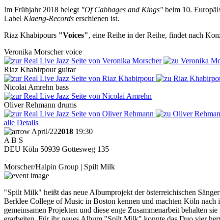
Im Frühjahr 2018 belegt
"Of Cabbages and Kings"
beim 10. Europäi
Label
Klaeng-Records
erschienen ist.
Riaz Khabipours
"Voices"
, eine Reihe in der Reihe, findet nach K
Veronika
Morscher
voice
Riaz
Khabirpour
guitar
Nicolai
Amrehn
bass
Oliver
Rehmann
drums
alle Details
April
/
22
2018
19:30
A B S
DEU
Köln
50939
Gottesweg 135
Morscher/Halpin Group | Spilt Milk
"Spilt Milk" heißt das neue Albumprojekt der österreichischen Säng
Berklee College of Music in Boston kennen und machten Köln nach i
gemeinsamen Projekten und diese enge Zusammenarbeit behalten sie s
erarbeiten. Für ihr neues Album "Spilt Milk" konnte das Duo vier he