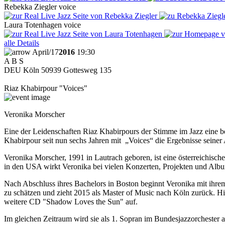
Rebekka
Ziegler
voice
Laura
Totenhagen
voice
alle Details
April
/
17
2016
19:30
A B S
DEU
Köln
50939
Gottesweg 135
Riaz Khabirpour "Voices"
Veronika Morscher
Eine der Leidenschaften Riaz Khabirpours der Stimme im Jazz eine bes
Khabirpour seit nun sechs Jahren mit „Voices“ die Ergebnisse seiner
Veronika Morscher, 1991 in Lautrach geboren, ist eine österreichisc
in den USA wirkt Veronika bei vielen Konzerten, Projekten und Alb
Nach Abschluss ihres Bachelors in Boston beginnt Veronika mit ihre
zu schätzen und zieht 2015 als Master of Music nach Köln zurück. 
weitere CD "Shadow Loves the Sun"
auf.
Im gleichen Zeitraum wird sie als 1. Sopran im Bundesjazzorcheste