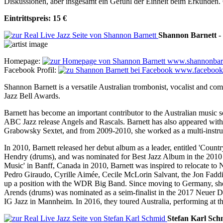
Diskussionen, aber insgesamt ein Gefühl der Einheit beim Erkunden.
Eintrittspreis: 15 €
Shannon
Barnett
-
Homepage:
www.shannonbarn
Facebook Profil:
www.facebook.
Shannon Barnett is a versatile Australian trombonist, vocalist and com
Jazz Bell Awards.
Barnett has become an important contributor to the Australian music
ABC Jazz release Angels and Rascals. Barnett has also appeared with
Grabowsky Sextet, and from 2009-2010, she worked as a multi-instru
In 2010, Barnett released her debut album as a leader, entitled 'Count
Hendry (drums), and was nominated for Best Jazz Album in the 2010
Music' in Banff, Canada in 2010, Barnett was inspired to relocate to
Pedro Giraudo, Cyrille Aimée, Cecile McLorin Salvant, the Jon Fadd
up a position with the WDR Big Band. Since moving to Germany, she h
Arends (drums) was nominated as a seim-finalist in the 2017 Neuer D
IG Jazz in Mannheim. In 2016, they toured Australia, performing at t
Stefan Karl
Sch