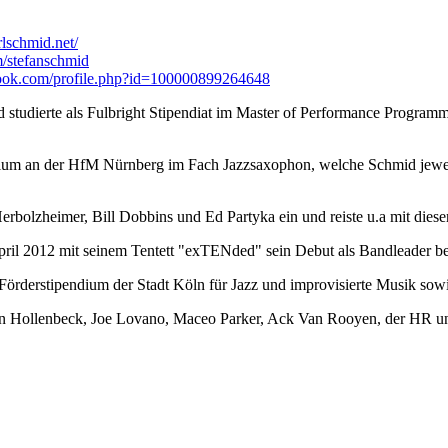
lschmid.net/
/stefanschmid
k.com/profile.php?id=100000899264648
 studierte als Fulbright Stipendiat im Master of Performance Progra
tudium an der HfM Nürnberg im Fach Jazzsaxophon, welche Schmid jewe
 Herbolzheimer, Bill Dobbins und Ed Partyka ein und reiste u.a mit di
 April 2012 mit seinem Tentett "exTENded" sein Debut als Bandleader
 Förderstipendium der Stadt Köln für Jazz und improvisierte Musik sow
ohn Hollenbeck, Joe Lovano, Maceo Parker, Ack Van Rooyen, der HR