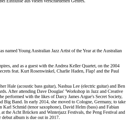
ei Einflüsse aus vielen verschiedenen Genres.
was named Young Australian Jazz Artist of the Year at the Australian
ires, and as a guest with the Andrea Keller Quartet, on the 2004
crets feat. Kurt Rosenwinkel, Charlie Haden, Flap! and the Paul
her Hale (acoustic bass guitar), Nashua Lee (electric guitar) and Ben
ds. After attending Dave Douglas' 'Workshop in Jazz and Creative
he performed with the likes of Darcy James Argue's Secret Society,
nd Big Band. In early 2014, she moved to Cologne, Germany, to take
fan Karl Schmid (tenor saxophone), David Helm (bass) and Fabian
at the Acht Brücken and Winterjazz Festivals, the Peng Festival and
r debut album is due out in 2017.