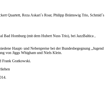
kert Quartett, Reza Askari´s Roar, Philipp Brämswig Trio, Schmid´s
ival Bad Homburg (mit dem Hubert Nuss Trio), bei JazzBaltica ,
chiedene Haupt- und Nebenpreise bei der Bundesbegegnung „Jugend
itung von Jiggs Whigham und Niels Klein.
nd Frank Gratkowski.
rliehen
2014.