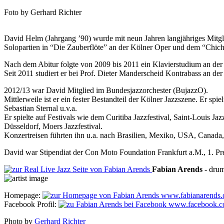
Foto by Gerhard Richter
David Helm (Jahrgang ’90) wurde mit neun Jahren langjähriges Mitg
Solopartien in “Die Zauberflöte” an der Kölner Oper und dem “Chich
Nach dem Abitur folgte von 2009 bis 2011 ein Klavierstudium an der
Seit 2011 studiert er bei Prof. Dieter Manderscheid Kontrabass an d
2012/13 war David Mitglied im Bundesjazzorchester (BujazzO).
Mittlerweile ist er ein fester Bestandteil der Kölner Jazzszene. Er sp
Sebastian Sternal u.v.a.
Er spielte auf Festivals wie dem Curitiba Jazzfestival, Saint-Louis Jaz
Düsseldorf, Moers Jazzfestival.
Konzertreisen führten ihn u.a. nach Brasilien, Mexiko, USA, Canada
David war Stipendiat der Con Moto Foundation Frankfurt a.M., 1. Pr
Fabian
Arends
-
dru
Homepage:
www.fabianarends
Facebook Profil:
www.facebook.co
Photo by
Gerhard Richter