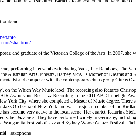
 Gemeinsam reisen sie durch Barnetts Kompositionen und verbinden dab
trombone
-
ett.info
com//shantrom/
poser, and graduate of the Victorian College of the Arts. In 2007, she 
 scene, performing in ensembles including Vada, The Bamboos, The Vamp
 the Australian Art Orchestra, Barney McAll's Mother of Dreams and Se
mentalist and composer with the contemporary circus group Circus Oz.
ry', on the Which Way Music label. The recording also features Christop
 AIR Awards and Best Jazz Recording in the 2011 ABC Limelight Awar
 New York City, where she completed a Master of Music degree. There s
is Jazz Orchestra of New York and was a regular member of the Birdla
as become very active in the local scene. Her quartet, featuring Ste
eutscher Jazzpreis. They have performed widely in Germany, including 
he Wangaratta Festival of Jazz and Sydney Women's Jazz Festival. Thei
mid
-
saxophone
-