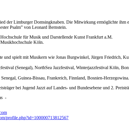
lied der Limburger Domsingknaben. Die Mitwirkung ermöglichte ihm ein
ester Psalm” von Leonard Bernstein.
 Hochschule für Musik und Darstellende Kunst Frankfurt a.M.
er Musikhochschule Köln.
ielte und spielt mit Musikern wie Jonas Burgwinkel, Jürgen Friedrich, Ku
zfestival (Senegal), NorthSea Jazzfestival, Winterjazzfestival Köln, Bon
, Senegal, Guinea-Bissau, Frankreich, Finnland, Bosnien-Herzegowina
eisträger bei Jugend Jazzt auf Landes- und Bundesebene und 2. Preist
ms
-
.com
m/profile.php?id=100000713812567