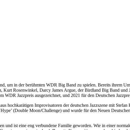
nd, um in der berühmten WDR Big Band zu spielen. Bereits ihrem Umzug
n, Kurt Rosenwinkel, Darcy James Argue, der Birdland Big Band und Jo
dem WDR Jazzpreis ausgezeichnet, und 2021 für den Deutschen Jazzpreis
ett aus hochkarätigen Improvisatoren der deutschen Jazzszene mit Ste
 ‘Hype’ (Double Moon/Challenge) und wurde für den Neuen Deutschen 
elen und ist eine eng verbundene Familie geworden. Wie in einer norma