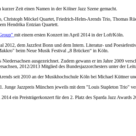
n kurzer Zeit einen Namen in der Kölner Jazz Szene gemacht.
io, Christoph Möckel Quartet, Friedrich-Helm-Arends Trio, Thomas Rüc
em Hendrika Entzian Quartett.
 Group"
mit einem ersten Konzert im April 2014 in der Loft/Köln.
ival 2012, dem Jazzfest Bonn und dem Intern. Literatur- und Poesiefest
Makkro" beim Neue Musik Festival „8 Brücken“ in Köln.
s Niedersachsen ausgezeichnet. Zudem gewann er im Jahre 2009 vers
dersachsen, 2012/2013 Mitglied des Bundesjazzorchesters unter der Le
n Arends seit 2010 an der Musikhochschule Köln bei Michael Küttner u
. Junge Jazzpreis München jeweils mit dem "Louis Stapleton Trio" ve
 2014 ein Preisträgerkonzert für den 2. Platz des Sparda Jazz Awards 