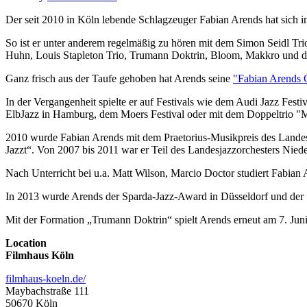
Der seit 2010 in Köln lebende Schlagzeuger Fabian Arends hat sich i
So ist er unter anderem regelmäßig zu hören mit dem Simon Seidl Tr
Huhn, Louis Stapleton Trio, Trumann Doktrin, Bloom, Makkro und d
Ganz frisch aus der Taufe gehoben hat Arends seine
"Fabian Arends
In der Vergangenheit spielte er auf Festivals wie dem Audi Jazz Fest
ElbJazz in Hamburg, dem Moers Festival oder mit dem Doppeltrio "
2010 wurde Fabian Arends mit dem Praetorius-Musikpreis des Lande
Jazzt“. Von 2007 bis 2011 war er Teil des Landesjazzorchesters Nie
Nach Unterricht bei u.a. Matt Wilson, Marcio Doctor studiert Fabia
In 2013 wurde Arends der Sparda-Jazz-Award in Düsseldorf und der 1
Mit der Formation „Trumann Doktrin“ spielt Arends erneut am 7. Juni
Location
Filmhaus Köln
filmhaus-koeln.de/
Maybachstraße 111
50670 Köln