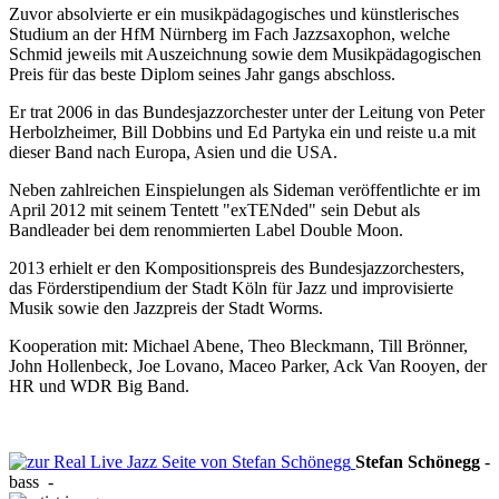
Zuvor absolvierte er ein musikpädagogisches und künstlerisches
Studium an der HfM Nürnberg im Fach Jazzsaxophon, welche
Schmid jeweils mit Auszeichnung sowie dem Musikpädagogischen
Preis für das beste Diplom seines Jahr gangs abschloss.
Er trat 2006 in das Bundesjazzorchester unter der Leitung von Peter
Herbolzheimer, Bill Dobbins und Ed Partyka ein und reiste u.a mit
dieser Band nach Europa, Asien und die USA.
Neben zahlreichen Einspielungen als Sideman veröffentlichte er im
April 2012 mit seinem Tentett "exTENded" sein Debut als
Bandleader bei dem renommierten Label Double Moon.
2013 erhielt er den Kompositionspreis des Bundesjazzorchesters,
das Förderstipendium der Stadt Köln für Jazz und improvisierte
Musik sowie den Jazzpreis der Stadt Worms.
Kooperation mit: Michael Abene, Theo Bleckmann, Till Brönner,
John Hollenbeck, Joe Lovano, Maceo Parker, Ack Van Rooyen, der
HR und WDR Big Band.
Stefan
Schönegg
-
bass
-