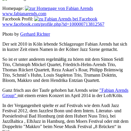
Homepage:
www.fabianarends.com
Facebook Profil:
www.facebook.com/profile.php?id=100000713812567
Photo by
Gerhard Richter
Der seit 2010 in Köln lebende Schlagzeuger Fabian Arends hat sich
in kurzer Zeit einen Namen in der Kölner Jazz Szene gemacht.
So ist er unter anderem regelmäßig zu hören mit dem Simon Seidl
Trio, Christoph Möckel Quartet, Friedrich-Helm-Arends Trio,
Thomas Rückert Quartett, Reza Askari´s Roar, Philipp Brämswig
Trio, Schmid´s Huhn, Louis Stapleton Trio, Trumann Doktrin,
Bloom, Makkro und dem Hendrika Entzian Quartett.
Ganz frisch aus der Taufe gehoben hat Arends seine
"Fabian Arends
Group"
mit einem ersten Konzert im April 2014 in der Loft/Köln.
In der Vergangenheit spielte er auf Festivals wie dem Audi Jazz
Festival 2012, dem Jazzfest Bonn und dem Intern. Literatur- und
Poesiefestival Bad Homburg (mit dem Hubert Nuss Trio), bei
JazzBaltica , ElbJazz in Hamburg, dem Moers Festival oder mit dem
Doppeltrio "Makkro" beim Neue Musik Festival „8 Brücken“ in