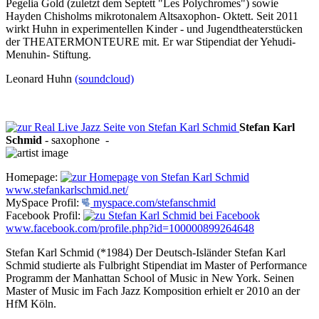
Pegelia Gold (zuletzt dem Septett "Les Polychromes") sowie
Hayden Chisholms mikrotonalem Altsaxophon- Oktett. Seit 2011
wirkt Huhn in experimentellen Kinder - und Jugendtheaterstücken
der THEATERMONTEURE mit. Er war Stipendiat der Yehudi-
Menuhin- Stiftung.
Leonard Huhn
(soundcloud)
Stefan Karl
Schmid
-
saxophone
-
Homepage:
www.stefankarlschmid.net/
MySpace Profil:
myspace.com/stefanschmid
Facebook Profil:
www.facebook.com/profile.php?id=100000899264648
Stefan Karl Schmid (*1984) Der Deutsch-Isländer Stefan Karl
Schmid studierte als Fulbright Stipendiat im Master of Performance
Programm der Manhattan School of Music in New York. Seinen
Master of Music im Fach Jazz Komposition erhielt er 2010 an der
HfM Köln.