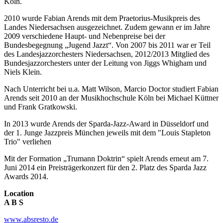
Köln.
2010 wurde Fabian Arends mit dem Praetorius-Musikpreis des
Landes Niedersachsen ausgezeichnet. Zudem gewann er im Jahre
2009 verschiedene Haupt- und Nebenpreise bei der
Bundesbegegnung „Jugend Jazzt“. Von 2007 bis 2011 war er Teil
des Landesjazzorchesters Niedersachsen, 2012/2013 Mitglied des
Bundesjazzorchesters unter der Leitung von Jiggs Whigham und
Niels Klein.
Nach Unterricht bei u.a. Matt Wilson, Marcio Doctor studiert Fabian
Arends seit 2010 an der Musikhochschule Köln bei Michael Küttner
und Frank Gratkowski.
In 2013 wurde Arends der Sparda-Jazz-Award in Düsseldorf und
der 1. Junge Jazzpreis München jeweils mit dem "Louis Stapleton
Trio" verliehen
Mit der Formation „Trumann Doktrin“ spielt Arends erneut am 7.
Juni 2014 ein Preisträgerkonzert für den 2. Platz des Sparda Jazz
Awards 2014.
Location
A B S
www.absresto.de