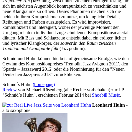
kraftvoller Ton
(Jazzthing) verschmilzt zu einem einzigen Klang, um
sich im nächsten Augenblick kontrapunktisch zu verschränken und
neue Klangräume zu öffnen. Dieses Phänomen machen sich die
beiden in ihren Kompositionen zu nutze, um klangliche Details,
Reibungen und Farben auszuspielen. Es wird improvisiert,
kommuniziert und interagiert, wobei der jeweilige Moment den
Umgang mit dem individuell zugeschnittenen Kompositionsmaterial
diktiert. Mit Bass und Schlagzeug entsteht dabei ein erdiger, lichter
und lyrischer Klangkörper, der
souverän den Raum zwischen
Tradition und Avantgarde füllt
(Jazzpodium).
Schmid und Huhn können hierbei auf gemeinsame Erfolge, wie den
Gewinn des Kompositionpreises 'Tremplin Jazz Avignon 2011', den
'Sparda -­‐ Jazzaward 2012' oder die Nominierung für den "Neuen
Deutschen Jazzpreis 2013" zurückblicken.
Schmid´s Huhn
(homepage)
Review
von Michael Rüsenberg (alle Rechte vorbehalten) zur LP
"Schmid´s Huhn", erschienen Februar 2014 bei
Shoebill Music
.
Leonhard
Huhn
-
alto saxophone
-