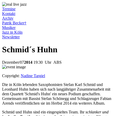
Termine
Kontakt
Archiv
Patrik Becker†
Musiker
Jazz in Köln
Newsletter
Schmid´s Huhn
Dezember
/
07
2014
19:30
Uhr ABS
Copyright:
Nadine Targiel
Die in Köln lebenden Saxophonisten Stefan Karl Schmid und
Leonhard Huhn haben sich nach langjähriger Zusammenarbeit mit
dem Quartett 'Schmid's Huhn' ein neues Podium geschaffen.
Gemeinsam mit Bassist Stefan Schönegg und Schlagzeuger Fabian
Arends veröffentlichen sie im Herbst 2014 ein weiteres Album.
Schmid und Huhn sind ein eingespieltes Team. Ihr
schlanker und