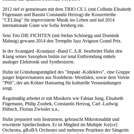
2012 rief er gemeinsam mit dem TRIO CE L (mit Cellistin Elisabeth
Fügemann und Bassist Constantin Herzog) die Konzertreihe
"CELling" für improvisierte Musik ins Leben und lud 2014
internationale Gäste wie Sofia Jernberg ein.
Sein Trio DIE FICHTEN (mit Stefan Schönegg und Dominik
Mahnig) gewann 2014 den Tremplin Jazz Avignon Grand Prix.
In der Avantgard -Krautjazz -Band C.A.R. bearbeitet Huhn den
Klang seines Saxophon bishin zur total Entfremdung mittels
analoger Elektronik und Synthesizern.
Huhn ist Gründungsmitglied des "Impakt -Kollektivs", eine Gruppe
junger Improvisatoren aus Nordrhein- Westfalen, sowie dem Verein
"P66", der am Kölner Hansaring für kulturelle Veranstaltungen
sorgt.
Regelmäßig arbeitet er mit Musikern wie Fabian Jung, Elisabeth
Fügemann, Philip Zoubek, Constantin Herzog, Carl -Ludwig
Hübsch, Florian Zwissler u.a.,
Huhn prepariert sein Instrument, gebraucht Mikrotonalität und
erweiterte Spieltechniken. Er ist Mitglied im Multiple Joy[ce]
Orchestra, gRoBA Orchester und mehreren Projekten der Sängerin