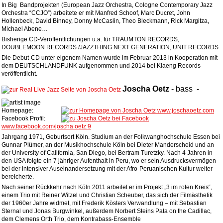
In Big Bandprojekten (European Jazz Orchestra, Cologne Contemporary Jazz
Orchestra “CCJO”) arbeitete er mit Manfred Schoof, Marc Ducret, John
Hollenbeck, David Binney, Donny McCaslin, Theo Bleckmann, Rick Margitza,
Michael Abene…
Bisherige CD-Veröffentlichungen u.a. für TRAUMTON RECORDS,
DOUBLEMOON RECORDS /JAZZTHING NEXT GENERATION, UNIT RECORDS
Die Debut-CD unter eigenem Namen wurde im Februar 2013 in Kooperation mit
dem DEUTSCHLANDFUNK aufgenommen und 2014 bei Klaeng Records
veröffentlicht.
Joscha
Oetz
-
bass
-
Homepage:
www.joschaoetz.com
Facebook Profil:
www.facebook.com/joscha.oetz.9
Jahrgang 1971, Geburtsort Köln. Studium an der Folkwanghochschule Essen bei
Gunnar Plümer, an der Musikhochschule Köln bei Dieter Manderscheid und an
der University of California, San Diego, bei Bertram Turetzky. Nach 4 Jahren in
den USA folgte ein 7 jähriger Aufenthalt in Peru, wo er sein Ausdrucksvermögen
bei der intensiver Auseinandersetzung mit der Afro-Peruanischen Kultur weiter
bereicherte.
Nach seiner Rückkehr nach Köln 2011 arbeitet er im Projekt „3 im roten Kreis“,
einem Trio mit Reiner Witzel und Christian Scheuber, das sich der Filmästhetik
der 1960er Jahre widmet, mit Frederik Kösters Verwandlung – mit Sebastian
Sternal und Jonas Burgwinkel, außerdem Norbert Steins Pata on the Cadillac,
dem Clemens Orth Trio, dem Kontrabass-Ensemble