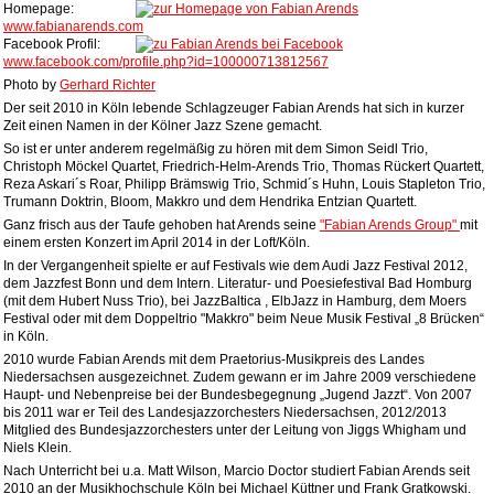
Homepage:
www.fabianarends.com
Facebook Profil:
www.facebook.com/profile.php?id=100000713812567
Photo by
Gerhard Richter
Der seit 2010 in Köln lebende Schlagzeuger Fabian Arends hat sich in kurzer
Zeit einen Namen in der Kölner Jazz Szene gemacht.
So ist er unter anderem regelmäßig zu hören mit dem Simon Seidl Trio,
Christoph Möckel Quartet, Friedrich-Helm-Arends Trio, Thomas Rückert Quartett,
Reza Askari´s Roar, Philipp Brämswig Trio, Schmid´s Huhn, Louis Stapleton Trio,
Trumann Doktrin, Bloom, Makkro und dem Hendrika Entzian Quartett.
Ganz frisch aus der Taufe gehoben hat Arends seine
"Fabian Arends Group"
mit
einem ersten Konzert im April 2014 in der Loft/Köln.
In der Vergangenheit spielte er auf Festivals wie dem Audi Jazz Festival 2012,
dem Jazzfest Bonn und dem Intern. Literatur- und Poesiefestival Bad Homburg
(mit dem Hubert Nuss Trio), bei JazzBaltica , ElbJazz in Hamburg, dem Moers
Festival oder mit dem Doppeltrio "Makkro" beim Neue Musik Festival „8 Brücken“
in Köln.
2010 wurde Fabian Arends mit dem Praetorius-Musikpreis des Landes
Niedersachsen ausgezeichnet. Zudem gewann er im Jahre 2009 verschiedene
Haupt- und Nebenpreise bei der Bundesbegegnung „Jugend Jazzt“. Von 2007
bis 2011 war er Teil des Landesjazzorchesters Niedersachsen, 2012/2013
Mitglied des Bundesjazzorchesters unter der Leitung von Jiggs Whigham und
Niels Klein.
Nach Unterricht bei u.a. Matt Wilson, Marcio Doctor studiert Fabian Arends seit
2010 an der Musikhochschule Köln bei Michael Küttner und Frank Gratkowski.