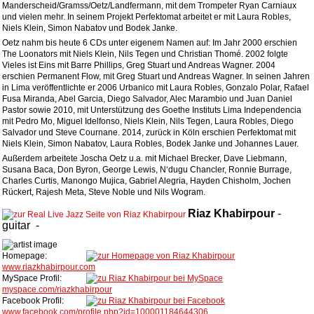
Manderscheid/Gramss/Oetz/Landfermann, mit dem Trompeter Ryan Carniaux
und vielen mehr. In seinem Projekt Perfektomat arbeitet er mit Laura Robles,
Niels Klein, Simon Nabatov und Bodek Janke.
Oetz nahm bis heute 6 CDs unter eigenem Namen auf: Im Jahr 2000 erschien
The Loonators mit Niels Klein, Nils Tegen und Christian Thomé. 2002 folgte
Vieles ist Eins mit Barre Phillips, Greg Stuart und Andreas Wagner. 2004
erschien Permanent Flow, mit Greg Stuart und Andreas Wagner. In seinen Jahren
in Lima veröffentlichte er 2006 Urbanico mit Laura Robles, Gonzalo Polar, Rafael
Fusa Miranda, Abel Garcia, Diego Salvador, Alec Marambio und Juan Daniel
Pastor sowie 2010, mit Unterstützung des Goethe Instituts Lima Independencia
mit Pedro Mo, Miguel Idelfonso, Niels Klein, Nils Tegen, Laura Robles, Diego
Salvador und Steve Cournane. 2014, zurück in Köln erschien Perfektomat mit
Niels Klein, Simon Nabatov, Laura Robles, Bodek Janke und Johannes Lauer.
Außerdem arbeitete Joscha Oetz u.a. mit Michael Brecker, Dave Liebmann,
Susana Baca, Don Byron, George Lewis, N‘dugu Chancler, Ronnie Burrage,
Charles Curtis, Manongo Mujica, Gabriel Alegria, Hayden Chisholm, Jochen
Rückert, Rajesh Meta, Steve Noble und Nils Wogram.
Riaz
Khabirpour
-
guitar
-
Homepage:
www.riazkhabirpour.com
MySpace Profil:
myspace.com/riazkhabirpour
Facebook Profil:
www.facebook.com/profile.php?id=100001184644306