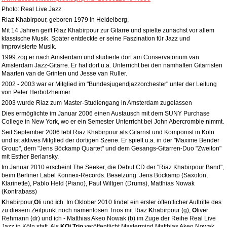
Photo: Real Live Jazz
Riaz Khabirpour, geboren 1979 in Heidelberg,
Mit 14 Jahren geift Riaz Khabirpour zur Gitarre und spielte zunächst vor allem
klassische Musik. Später entdeckte er seine Faszination für Jazz und
improvisierte Musik.
1999 zog er nach Amsterdam und studierte dort am Conservatorium van
Amsterdam Jazz-Gitarre. Er hat dort u.a. Unterricht bei den namhaften Gitarristen
Maarten van de Grinten und Jesse van Ruller.
2002 - 2003 war er Mitglied im "Bundesjugendjazzorchester" unter der Leitung
von Peter Herbolzheimer.
2003 wurde Riaz zum Master-Studiengang in Amsterdam zugelassen
Dies ermöglichte im Januar 2006 einen Austausch mit dem SUNY Purchase
College in New York, wo er ein Semester Unterricht bei John Abercrombie nimmt.
Seit September 2006 lebt Riaz Khabirpour als Gitarrist und Komponist in Köln
und ist aktives Mitglied der dortigen Szene. Er spielt u.a. in der "Maxime Bender
Group", dem "Jens Böckamp Quartet" und dem Gesangs-Gitarren-Duo "Zweiton"
mit Esther Berlansky.
Im Januar 2010 erscheint The Seeker, die Debut CD der "Riaz Khabirpour Band",
beim Berliner Label Konnex-Records. Besetzung: Jens Böckamp (Saxofon,
Klarinette), Pablo Held (Piano), Paul Wiltgen (Drums), Matthias Nowak
(Kontrabass)
K
habirpour,
O
li und
i
ch. Im Oktober 2010 findet ein erster öffentlicher Auftritte des
zu diesem Zeitpunkt noch namenlosen Trios mit Riaz
K
habirpour (g),
O
liver
Rehmann (dr) und
i
ch - Matthias Akeo Nowak (b) im Zuge der Reihe Real Live
Jazz in Köln statt. Als
KOi
Trio
veröffentlicht Mastermind Matthias Akeo Nowak,