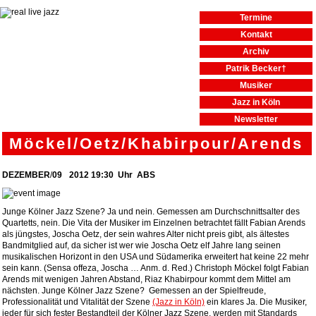
Termine
Kontakt
Archiv
Patrik Becker†
Musiker
Jazz in Köln
Newsletter
Möckel/Oetz/Khabirpour/Arends
DEZEMBER
/
09
2012
19:30
Uhr ABS
Junge Kölner Jazz Szene? Ja und nein. Gemessen am Durchschnittsalter des
Quartetts, nein. Die Vita der Musiker im Einzelnen betrachtet fällt Fabian Arends
als jüngstes, Joscha Oetz, der sein wahres Alter nicht preis gibt, als ältestes
Bandmitglied auf, da sicher ist wer wie Joscha Oetz elf Jahre lang seinen
musikalischen Horizont in den USA und Südamerika erweitert hat keine 22 mehr
sein kann. (Sensa offeza, Joscha … Anm. d. Red.) Christoph Möckel folgt Fabian
Arends mit wenigen Jahren Abstand, Riaz Khabirpour kommt dem Mittel am
nächsten. Junge Kölner Jazz Szene? Gemessen an der Spielfreude,
Professionalität und Vitalität der Szene
(Jazz in Köln)
ein klares Ja. Die Musiker,
jeder für sich fester Bestandteil der Kölner Jazz Szene, werden mit Standards