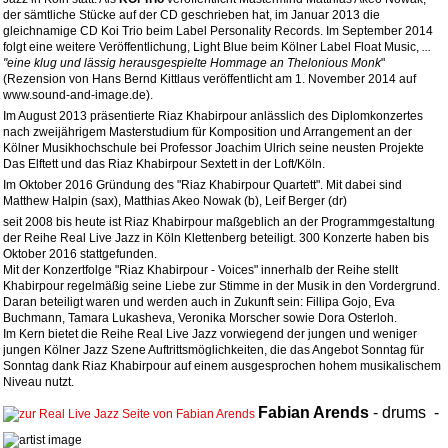
der sämtliche Stücke auf der CD geschrieben hat, im Januar 2013 die
gleichnamige CD Koi Trio beim Label Personality Records. Im September 2014
folgt eine weitere Veröffentlichung, Light Blue beim Kölner Label Float Music,
...
"eine klug und lässig herausgespielte Hommage an Thelonious Monk
"
(Rezension von Hans Bernd Kittlaus veröffentlicht am 1. November 2014 auf
www.sound-and-image.de).
Im August 2013 präsentierte Riaz Khabirpour anlässlich des Diplomkonzertes
nach zweijährigem Masterstudium für Komposition und Arrangement an der
Kölner Musikhochschule bei Professor Joachim Ulrich seine neusten Projekte
Das Elftett und das Riaz Khabirpour Sextett in der Loft/Köln.
Im Oktober 2016 Gründung des "Riaz Khabirpour Quartett". Mit dabei sind
Matthew Halpin (sax), Matthias Akeo Nowak (b), Leif Berger (dr)
seit 2008 bis heute ist Riaz Khabirpour maßgeblich an der Programmgestaltung
der Reihe Real Live Jazz in Köln Klettenberg beteiligt. 300 Konzerte haben bis
Oktober 2016 stattgefunden.
Mit der Konzertfolge "Riaz Khabirpour - Voices" innerhalb der Reihe stellt
Khabirpour regelmäßig seine Liebe zur Stimme in der Musik in den Vordergrund.
Daran beteiligt waren und werden auch in Zukunft sein: Fillipa Gojo, Eva
Buchmann,
Tamara
Lukasheva,
Veronika Morscher
sowie Dora Osterloh.
Im Kern bietet die Reihe Real Live Jazz vorwiegend der jungen und weniger
jungen Kölner Jazz Szene Auftrittsmöglichkeiten, die das Angebot Sonntag für
Sonntag dank Riaz Khabirpour auf einem ausgesprochen hohem musikalischem
Niveau nutzt.
Fabian
Arends
-
drums
-