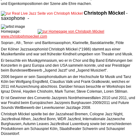
und Eigenkompositionen der Szene alle Ehre machen.
Christoph
Möckel
-
saxophone
-
Homepage:
www.christophmoeckel.com
Sopran-, Alt-, Tenor- und Baritonsaxophon, Klarinette, Bassklarinette, Flöte
Der Kölner Jazzsaxophonist Christoph Möckel (*1986) stammt aus einer
Musikerfamilie und war seit frühester Kindheit umgeben von Theater und Musik.
Er besuchte ein Musikgymnasium, wo er in Chor und Big Band Erfahrungen bei
Konzerten in ganz Europa und den USA sammeln konnte, und war Preisträger
beim Bundeswettbewerb „Jugend Jazzt“ und „Jugend Musiziert“.
2006 begann er sein Saxophonstudium an der Hochschule für Musik und Tanz
Köln bei Wolfgang Engstfeld, Claudius Valk und Frank Gratkowski, welches er
2011 mit Auszeichnung abschloss. Darüber hinaus besuchte er Workshops bei
Ignaz Dinné, Hayden Chisholm, Mark Turner, Steve Coleman, Loren Stilman.
Er ist Gewinner des Convento Jazzpreis Nordrheinwestfalen 2010 und 2011, und
war Finalist beim Europäischen Jazzpreis Burghausen 2009/2011 und Future
Sounds Wettbewerb der Leverkusener Jazztage 2008.
Christoph Möckel spielte bei der Jazzahead Bremen, Cologne Jazz Night,
Jazzfestival Athen, Jazzfest Bonn, WDR Jazzfest, Internationale Jazzwoche
Burghausen, Autumn Leaves Jazzfestival Luxemburg sowie bei verschiedenen
Produktionen am Schauspiel Köln, Staatstheater Schwerin und Schauspiel
Düsseldorf.