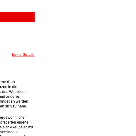
keine Details
senvulkan
rzen in die
 des Wirbels die
 und anderes
n hingegen werden
en sich zu nahe
außergewöhnlicher
rpretierten eigene
e sich Axel Zajac mit
nventionelle