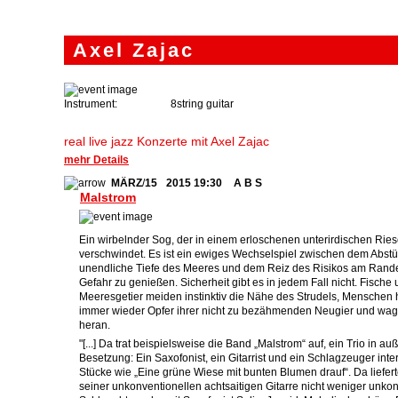
Axel
Zajac
Instrument:
8string guitar
real live jazz Konzerte mit Axel Zajac
mehr Details
MÄRZ
/
15
2015
19:30
A B S
Malstrom
Ein wirbelnder Sog, der in einem erloschenen unterirdischen Rie
verschwindet. Es ist ein ewiges Wechselspiel zwischen dem Abstü
unendliche Tiefe des Meeres und dem Reiz des Risikos am Rande
Gefahr zu genießen. Sicherheit gibt es in jedem Fall nicht. Fische
Meeresgetier meiden instinktiv die Nähe des Strudels, Mensche
immer wieder Opfer ihrer nicht zu bezähmenden Neugier und wag
heran.
"[...] Da trat beispielsweise die Band „Malstrom“ auf, ein Trio in 
Besetzung: Ein Saxofonist, ein Gitarrist und ein Schlagzeuger inte
Stücke wie „Eine grüne Wiese mit bunten Blumen drauf“. Da liefert
seiner unkonventionellen achtsaitigen Gitarre nicht weniger unko