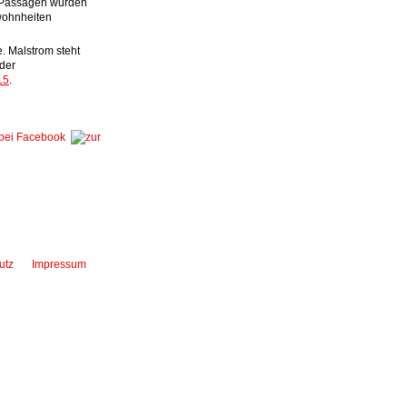
e Passagen wurden
ewohnheiten
. Malstrom steht
der
15
.
utz
Impressum