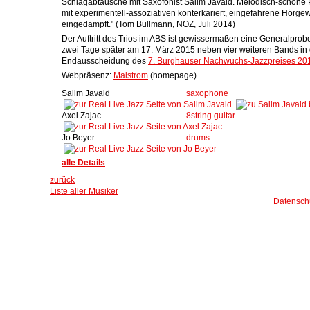
Schlagabtausche mit Saxofonist Salim Javaid. Melodisch-schön
mit experimentell-assoziativen konterkariert, eingefahrene Hörg
eingedampft." (Tom Bullmann, NOZ, Juli 2014)
Der Auftritt des Trios im ABS ist gewissermaßen eine Generalprobe
zwei Tage später am 17. März 2015 neben vier weiteren Bands in 
Endausscheidung des
7. Burghauser Nachwuchs-Jazzpreises 20
Webpräsenz:
Malstrom
(homepage)
Salim
Javaid
saxophone
Axel
Zajac
8string guitar
Jo
Beyer
drums
alle Details
zurück
Liste aller Musiker
Datensch