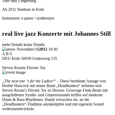
Trier und Umgebung
Ab 2011 Studium in Köln
Instrument:
e-piano / synthesizer
real live jazz Konzerte mit Johannes Still
mehr Details
keine Details
November
/
18
2012
19:30
A B S
DEU
Köln
50939
Gottesweg 135
Steven Rooms Electric Six
„The next one ‘s for the Ladies!“
– Diese berühmte Ansage von
Herbie Hancock mit seiner Band „Headhunters“ nehmen sich
Steven Room’s Electric Six zu Herzen. Groovige Funk-Beats mit
ausgefallenen Synthi- und Gitarrensounds treffen auf moderne
Drum & Bass-Rhythmen. Damit versuchen sie, an die
„Headhunters“-Tradition anzuknüpfen und mit eigenem Sound
weiterzuentwickeln.