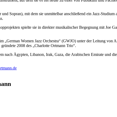
instrument, auf dem sie es bis heute zu einer von Publikum und Fachle
r und Sopran), mit dem sie unmittelbar anschließend ein Jazz-Studium 
s.
pprojekten spielte sie in direkter musikalischer Begegnung mit Joe 
s, im „German Women Jazz Orchestra“ (GWJO) unter der Leitung von An
 gründete 2008 des „Charlotte Ortmann Trio“.
rem nach Ägypten, Libanon, Irak, Gaza, die Arabischen Emirate und d
rtmann.de
mann