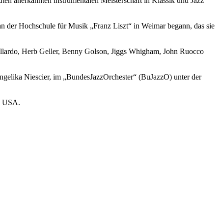
uten anerkannten instrumentalen Meisterschaft in Klassik und Jazz
an der Hochschule für Musik „Franz Liszt“ in Weimar begann, das sie
Gallardo, Herb Geller, Benny Golson, Jiggs Whigham, John Ruocco
gelika Niescier, im „BundesJazzOrchester“ (BuJazzO) unter der
ie USA.