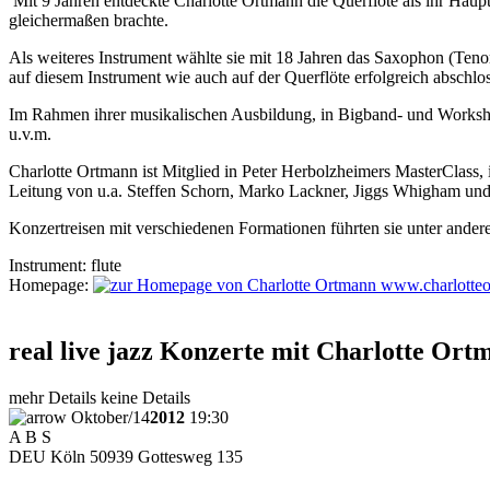
Mit 9 Jahren entdeckte Charlotte Ortmann die Querflöte als ihr Haupt
gleichermaßen brachte.
Als weiteres Instrument wählte sie mit 18 Jahren das Saxophon (Teno
auf diesem Instrument wie auch auf der Querflöte erfolgreich abschlos
Im Rahmen ihrer musikalischen Ausbildung, in Bigband- und Worksho
u.v.m.
Charlotte Ortmann ist Mitglied in Peter Herbolzheimers MasterClas
Leitung von u.a. Steffen Schorn, Marko Lackner, Jiggs Whigham und
Konzertreisen mit verschiedenen Formationen führten sie unter ande
Instrument:
flute
Homepage:
www.charlotteo
real live jazz Konzerte mit Charlotte Ort
mehr Details
keine Details
Oktober
/
14
2012
19:30
A B S
DEU
Köln
50939
Gottesweg 135