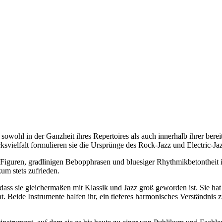
sowohl in der Ganzheit ihres Repertoires als auch innerhalb ihrer ber
ucksvielfalt formulieren sie die Ursprünge des Rock-Jazz und Electric-J
n Figuren, gradlinigen Bebopphrasen und bluesiger Rhythmikbetontheit 
um stets zufrieden.
, dass sie gleichermaßen mit Klassik und Jazz groß geworden ist. Sie ha
ht. Beide Instrumente halfen ihr, ein tieferes harmonisches Verständni