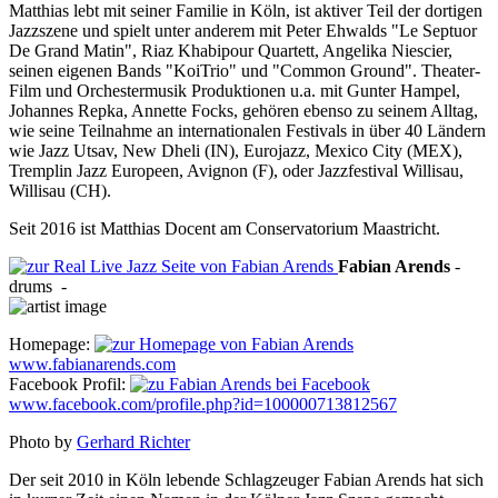
Matthias lebt mit seiner Familie in Köln, ist aktiver Teil der dortigen
Jazzszene und spielt unter anderem mit Peter Ehwalds "Le Septuor
De Grand Matin", Riaz Khabipour Quartett, Angelika Niescier,
seinen eigenen Bands "KoiTrio" und "Common Ground". Theater-
Film und Orchestermusik Produktionen u.a. mit Gunter Hampel,
Johannes Repka, Annette Focks, gehören ebenso zu seinem Alltag,
wie seine Teilnahme an internationalen Festivals in über 40 Ländern
wie Jazz Utsav, New Dheli (IN), Eurojazz, Mexico City (MEX),
Tremplin Jazz Europeen, Avignon (F), oder Jazzfestival Willisau,
Willisau (CH).
Seit 2016 ist Matthias Docent am Conservatorium Maastricht.
Fabian
Arends
-
drums
-
Homepage:
www.fabianarends.com
Facebook Profil:
www.facebook.com/profile.php?id=100000713812567
Photo by
Gerhard Richter
Der seit 2010 in Köln lebende Schlagzeuger Fabian Arends hat sich