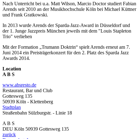
Nach Unterricht bei u.a. Matt Wilson, Marcio Doctor studiert Fabian
Arends seit 2010 an der Musikhochschule Köln bei Michael Küttner
und Frank Gratkowski.
In 2013 wurde Arends der Sparda-Jazz-Award in Düsseldorf und
der 1. Junge Jazzpreis München jeweils mit dem "Louis Stapleton
Trio" verliehen
Mit der Formation „Trumann Doktrin“ spielt Arends erneut am 7.
Juni 2014 ein Preisträgerkonzert für den 2. Platz des Sparda Jazz
Awards 2014.
Location
A B S
www.absresto.de
Restaurant, Bar und Club
Gottesweg 135
50939 Köln - Klettenberg
Stadtplan
Straßenbahn Sülzburgstr. - Linie 18
A B S
DEU
Köln
50939
Gottesweg 135
zurück