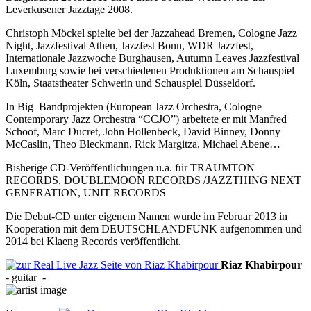
Leverkusener Jazztage 2008.
Christoph Möckel spielte bei der Jazzahead Bremen, Cologne Jazz
Night, Jazzfestival Athen, Jazzfest Bonn, WDR Jazzfest,
Internationale Jazzwoche Burghausen, Autumn Leaves Jazzfestival
Luxemburg sowie bei verschiedenen Produktionen am Schauspiel
Köln, Staatstheater Schwerin und Schauspiel Düsseldorf.
In Big Bandprojekten (European Jazz Orchestra, Cologne
Contemporary Jazz Orchestra “CCJO”) arbeitete er mit Manfred
Schoof, Marc Ducret, John Hollenbeck, David Binney, Donny
McCaslin, Theo Bleckmann, Rick Margitza, Michael Abene…
Bisherige CD-Veröffentlichungen u.a. für TRAUMTON
RECORDS, DOUBLEMOON RECORDS /JAZZTHING NEXT
GENERATION, UNIT RECORDS
Die Debut-CD unter eigenem Namen wurde im Februar 2013 in
Kooperation mit dem DEUTSCHLANDFUNK aufgenommen und
2014 bei Klaeng Records veröffentlicht.
Riaz
Khabirpour
-
guitar
-