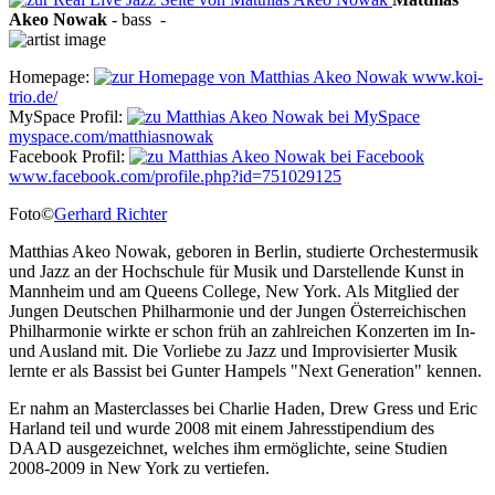
Akeo
Nowak
-
bass
-
Homepage:
www.koi-
trio.de/
MySpace Profil:
myspace.com/matthiasnowak
Facebook Profil:
www.facebook.com/profile.php?id=751029125
Foto©
Gerhard Richter
Matthias Akeo Nowak, geboren in Berlin, studierte Orchestermusik
und Jazz an der Hochschule für Musik und Darstellende Kunst in
Mannheim und am Queens College, New York. Als Mitglied der
Jungen Deutschen Philharmonie und der Jungen Österreichischen
Philharmonie wirkte er schon früh an zahlreichen Konzerten im In-
und Ausland mit. Die Vorliebe zu Jazz und Improvisierter Musik
lernte er als Bassist bei Gunter Hampels "Next Generation" kennen.
Er nahm an Masterclasses bei Charlie Haden, Drew Gress und Eric
Harland teil und wurde 2008 mit einem Jahresstipendium des
DAAD ausgezeichnet, welches ihm ermöglichte, seine Studien
2008-2009 in New York zu vertiefen.