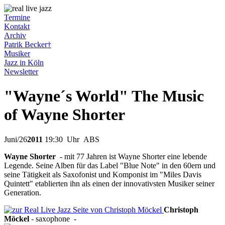
Termine
Kontakt
Archiv
Patrik Becker†
Musiker
Jazz in Köln
Newsletter
"Wayne´s World" The Music
of Wayne Shorter
Juni
/
26
2011
19:30
Uhr ABS
Wayne Shorter
- mit 77 Jahren ist Wayne Shorter eine lebende
Legende. Seine Alben für das Label "Blue Note" in den 60ern und
seine Tätigkeit als Saxofonist und Komponist im "Miles Davis
Quintett" etablierten ihn als einen der innovativsten Musiker seiner
Generation.
Christoph
Möckel
-
saxophone
-