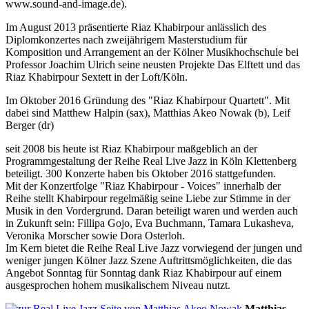
www.sound-and-image.de).
Im August 2013 präsentierte Riaz Khabirpour anlässlich des
Diplomkonzertes nach zweijährigem Masterstudium für
Komposition und Arrangement an der Kölner Musikhochschule bei
Professor Joachim Ulrich seine neusten Projekte Das Elftett und das
Riaz Khabirpour Sextett in der Loft/Köln.
Im Oktober 2016 Gründung des "Riaz Khabirpour Quartett". Mit
dabei sind Matthew Halpin (sax), Matthias Akeo Nowak (b), Leif
Berger (dr)
seit 2008 bis heute ist Riaz Khabirpour maßgeblich an der
Programmgestaltung der Reihe Real Live Jazz in Köln Klettenberg
beteiligt. 300 Konzerte haben bis Oktober 2016 stattgefunden.
Mit der Konzertfolge "Riaz Khabirpour - Voices" innerhalb der
Reihe stellt Khabirpour regelmäßig seine Liebe zur Stimme in der
Musik in den Vordergrund. Daran beteiligt waren und werden auch
in Zukunft sein: Fillipa Gojo, Eva Buchmann,
Tamara
Lukasheva,
Veronika Morscher
sowie Dora Osterloh.
Im Kern bietet die Reihe Real Live Jazz vorwiegend der jungen und
weniger jungen Kölner Jazz Szene Auftrittsmöglichkeiten, die das
Angebot Sonntag für Sonntag dank Riaz Khabirpour auf einem
ausgesprochen hohem musikalischem Niveau nutzt.
Matthias