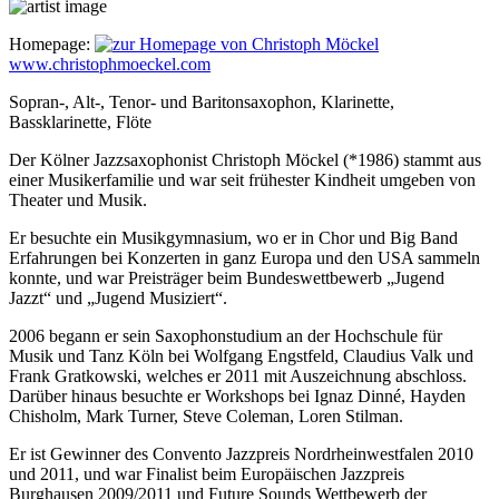
Homepage:
www.christophmoeckel.com
Sopran-, Alt-, Tenor- und Baritonsaxophon, Klarinette,
Bassklarinette, Flöte
Der Kölner Jazzsaxophonist Christoph Möckel (*1986) stammt aus
einer Musikerfamilie und war seit frühester Kindheit umgeben von
Theater und Musik.
Er besuchte ein Musikgymnasium, wo er in Chor und Big Band
Erfahrungen bei Konzerten in ganz Europa und den USA sammeln
konnte, und war Preisträger beim Bundeswettbewerb „Jugend
Jazzt“ und „Jugend Musiziert“.
2006 begann er sein Saxophonstudium an der Hochschule für
Musik und Tanz Köln bei Wolfgang Engstfeld, Claudius Valk und
Frank Gratkowski, welches er 2011 mit Auszeichnung abschloss.
Darüber hinaus besuchte er Workshops bei Ignaz Dinné, Hayden
Chisholm, Mark Turner, Steve Coleman, Loren Stilman.
Er ist Gewinner des Convento Jazzpreis Nordrheinwestfalen 2010
und 2011, und war Finalist beim Europäischen Jazzpreis
Burghausen 2009/2011 und Future Sounds Wettbewerb der