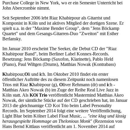
Purchase College in New York, wo er ein Semester Unterricht bei
John Abercrombie nimmt.
Seit September 2006 lebt Riaz Khabirpour als Gitarrist und
Komponist in Köln und ist aktives Mitglied der dortigen Szene. Er
spielt u.a. in der "Maxime Bender Group", dem "Jens Böckamp
Quartet" und dem Gesangs-Gitarren-Duo "Zweiton" mit Esther
Berlansky.
Im Januar 2010 erscheint The Seeker, die Debut CD der "Riaz
Khabirpour Band", beim Berliner Label Konnex-Records.
Besetzung: Jens Böckamp (Saxofon, Klarinette), Pablo Held
(Piano), Paul Wiltgen (Drums), Matthias Nowak (Kontrabass)
K
habirpour,
O
li und
i
ch. Im Oktober 2010 findet ein erster
öffentlicher Auftritte des zu diesem Zeitpunkt noch namenlosen
Trios mit Riaz
K
habirpour (g),
O
liver Rehmann (dr) und
i
ch -
Matthias Akeo Nowak (b) im Zuge der Reihe Real Live Jazz in
Köln statt. Als
KOi
Trio
veröffentlicht Mastermind Matthias Akeo
Nowak, der sämtliche Stücke auf der CD geschrieben hat, im Januar
2013 die gleichnamige CD Koi Trio beim Label Personality
Records. Im September 2014 folgt eine weitere Veröffentlichung,
Light Blue beim Kölner Label Float Music,
... "eine klug und lässig
herausgespielte Hommage an Thelonious Monk
" (Rezension von
Hans Bernd Kittlaus veröffentlicht am 1. November 2014 auf