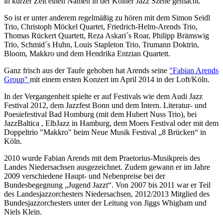
in kurzer Zeit einen Namen in der Kölner Jazz Szene gemacht.
So ist er unter anderem regelmäßig zu hören mit dem Simon Seidl
Trio, Christoph Möckel Quartet, Friedrich-Helm-Arends Trio,
Thomas Rückert Quartett, Reza Askari´s Roar, Philipp Brämswig
Trio, Schmid´s Huhn, Louis Stapleton Trio, Trumann Doktrin,
Bloom, Makkro und dem Hendrika Entzian Quartett.
Ganz frisch aus der Taufe gehoben hat Arends seine
"Fabian Arends
Group"
mit einem ersten Konzert im April 2014 in der Loft/Köln.
In der Vergangenheit spielte er auf Festivals wie dem Audi Jazz
Festival 2012, dem Jazzfest Bonn und dem Intern. Literatur- und
Poesiefestival Bad Homburg (mit dem Hubert Nuss Trio), bei
JazzBaltica , ElbJazz in Hamburg, dem Moers Festival oder mit dem
Doppeltrio "Makkro" beim Neue Musik Festival „8 Brücken“ in
Köln.
2010 wurde Fabian Arends mit dem Praetorius-Musikpreis des
Landes Niedersachsen ausgezeichnet. Zudem gewann er im Jahre
2009 verschiedene Haupt- und Nebenpreise bei der
Bundesbegegnung „Jugend Jazzt“. Von 2007 bis 2011 war er Teil
des Landesjazzorchesters Niedersachsen, 2012/2013 Mitglied des
Bundesjazzorchesters unter der Leitung von Jiggs Whigham und
Niels Klein.