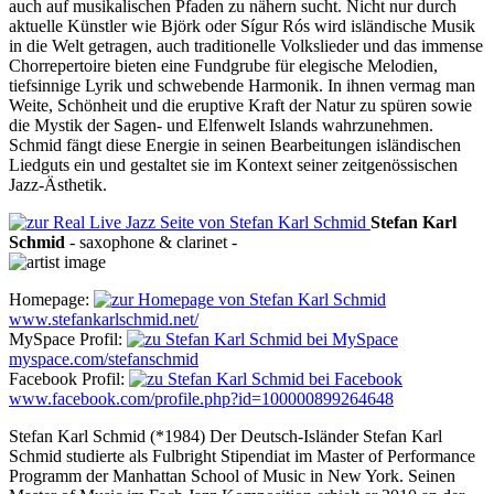
auch auf musikalischen Pfaden zu nähern sucht. Nicht nur durch
aktuelle Künstler wie Björk oder Sígur Rós wird isländische Musik
in die Welt getragen, auch traditionelle Volkslieder und das immense
Chorrepertoire bieten eine Fundgrube für elegische Melodien,
tiefsinnige Lyrik und schwebende Harmonik. In ihnen vermag man
Weite, Schönheit und die eruptive Kraft der Natur zu spüren sowie
die Mystik der Sagen- und Elfenwelt Islands wahrzunehmen.
Schmid fängt diese Energie in seinen Bearbeitungen isländischen
Liedguts ein und gestaltet sie im Kontext seiner zeitgenössischen
Jazz-Ästhetik.
Stefan Karl
Schmid
-
saxophone & clarinet
-
Homepage:
www.stefankarlschmid.net/
MySpace Profil:
myspace.com/stefanschmid
Facebook Profil:
www.facebook.com/profile.php?id=100000899264648
Stefan Karl Schmid (*1984) Der Deutsch-Isländer Stefan Karl
Schmid studierte als Fulbright Stipendiat im Master of Performance
Programm der Manhattan School of Music in New York. Seinen