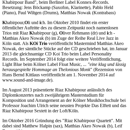
Khabirpour Band", beim Berliner Label Konnex-Records.
Besetzung: Jens Böckamp (Saxofon, Klarinette), Pablo Held
(Piano), Paul Wiltgen (Drums), Matthias Nowak (Kontrabass)
K
habirpour,
O
li und
i
ch. Im Oktober 2010 findet ein erster
öffentlicher Auftritte des zu diesem Zeitpunkt noch namenlosen
Trios mit Riaz
K
habirpour (g),
O
liver Rehmann (dr) und
i
ch -
Matthias Akeo Nowak (b) im Zuge der Reihe Real Live Jazz in
Köln statt. Als
KOi
Trio
veröffentlicht Mastermind Matthias Akeo
Nowak, der sämtliche Stücke auf der CD geschrieben hat, im Januar
2013 die gleichnamige CD Koi Trio beim Label Personality
Records. Im September 2014 folgt eine weitere Veröffentlichung,
Light Blue beim Kölner Label Float Music,
... "eine klug und lässig
herausgespielte Hommage an Thelonious Monk
" (Rezension von
Hans Bernd Kittlaus veröffentlicht am 1. November 2014 auf
www.sound-and-image.de).
Im August 2013 präsentierte Riaz Khabirpour anlässlich des
Diplomkonzertes nach zweijährigem Masterstudium für
Komposition und Arrangement an der Kölner Musikhochschule bei
Professor Joachim Ulrich seine neusten Projekte Das Elftett und das
Riaz Khabirpour Sextett in der Loft/Köln.
Im Oktober 2016 Gründung des "Riaz Khabirpour Quartett". Mit
dabei sind Matthew Halpin (sax), Matthias Akeo Nowak (b), Leif