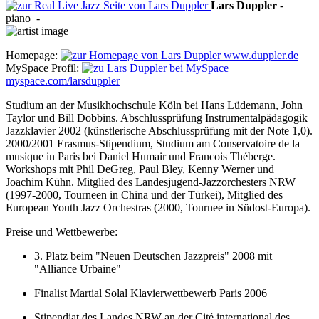
Lars
Duppler
-
piano
-
Homepage:
www.duppler.de
MySpace Profil:
myspace.com/larsduppler
Studium an der Musikhochschule Köln bei Hans Lüdemann, John
Taylor und Bill Dobbins. Abschlussprüfung Instrumentalpädagogik
Jazzklavier 2002 (künstlerische Abschlussprüfung mit der Note 1,0).
2000/2001 Erasmus-Stipendium, Studium am Conservatoire de la
musique in Paris bei Daniel Humair und Francois Théberge.
Workshops mit Phil DeGreg, Paul Bley, Kenny Werner und
Joachim Kühn. Mitglied des Landesjugend-Jazzorchesters NRW
(1997-2000, Tourneen in China und der Türkei), Mitglied des
European Youth Jazz Orchestras (2000, Tournee in Südost-Europa).
Preise und Wettbewerbe:
3. Platz beim "Neuen Deutschen Jazzpreis" 2008 mit
"Alliance Urbaine"
Finalist Martial Solal Klavierwettbewerb Paris 2006
Stipendiat des Landes NRW an der Cité international des