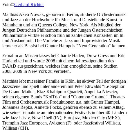
Foto©
Gerhard Richter
Matthias Akeo Nowak, geboren in Berlin, studierte Orchestermusik
und Jazz an der Hochschule für Musik und Darstellende Kunst in
Mannheim und am Queens College, New York. Als Mitglied der
Jungen Deutschen Philharmonie und der Jungen Österreichischen
Philharmonie wirkte er schon früh an zahlreichen Konzerten im In-
und Ausland mit. Die Vorliebe zu Jazz und Improvisierter Musik
lernte er als Bassist bei Gunter Hampels "Next Generation" kennen.
Er nahm an Masterclasses bei Charlie Haden, Drew Gress und Eric
Harland teil und wurde 2008 mit einem Jahresstipendium des
DAAD ausgezeichnet, welches ihm ermöglichte, seine Studien
2008-2009 in New York zu vertiefen.
Matthias lebt mit seiner Familie in Köln, ist aktiver Teil der dortigen
Jazzszene und spielt unter anderem mit Peter Ehwalds "Le Septuor
De Grand Matin", Riaz Khabipour Quartett, Angelika Niescier,
seinen eigenen Bands "KoiTrio" und "Common Ground". Theater-
Film und Orchestermusik Produktionen u.a. mit Gunter Hampel,
Johannes Repka, Annette Focks, gehören ebenso zu seinem Alltag,
wie seine Teilnahme an internationalen Festivals in über 40 Ländern
wie Jazz Utsav, New Dheli (IN), Eurojazz, Mexico City (MEX),
Tremplin Jazz Europeen, Avignon (F), oder Jazzfestival Willisau,
Willisau (CH).