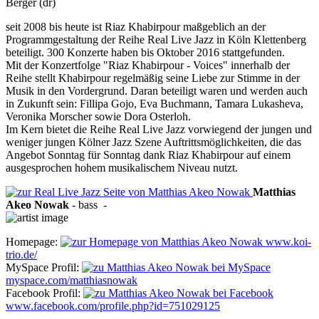
Berger (dr)
seit 2008 bis heute ist Riaz Khabirpour maßgeblich an der
Programmgestaltung der Reihe Real Live Jazz in Köln Klettenberg
beteiligt. 300 Konzerte haben bis Oktober 2016 stattgefunden.
Mit der Konzertfolge "Riaz Khabirpour - Voices" innerhalb der
Reihe stellt Khabirpour regelmäßig seine Liebe zur Stimme in der
Musik in den Vordergrund. Daran beteiligt waren und werden auch
in Zukunft sein: Fillipa Gojo, Eva Buchmann,
Tamara
Lukasheva,
Veronika Morscher
sowie Dora Osterloh.
Im Kern bietet die Reihe Real Live Jazz vorwiegend der jungen und
weniger jungen Kölner Jazz Szene Auftrittsmöglichkeiten, die das
Angebot Sonntag für Sonntag dank Riaz Khabirpour auf einem
ausgesprochen hohem musikalischem Niveau nutzt.
Matthias
Akeo
Nowak
-
bass
-
Homepage:
www.koi-
trio.de/
MySpace Profil:
myspace.com/matthiasnowak
Facebook Profil:
www.facebook.com/profile.php?id=751029125