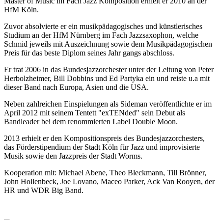
Master of Music im Fach Jazz Komposition erhielt er 2010 an der
HfM Köln.
Zuvor absolvierte er ein musikpädagogisches und künstlerisches
Studium an der HfM Nürnberg im Fach Jazzsaxophon, welche
Schmid jeweils mit Auszeichnung sowie dem Musikpädagogischen
Preis für das beste Diplom seines Jahr gangs abschloss.
Er trat 2006 in das Bundesjazzorchester unter der Leitung von Peter
Herbolzheimer, Bill Dobbins und Ed Partyka ein und reiste u.a mit
dieser Band nach Europa, Asien und die USA.
Neben zahlreichen Einspielungen als Sideman veröffentlichte er im
April 2012 mit seinem Tentett "exTENded" sein Debut als
Bandleader bei dem renommierten Label Double Moon.
2013 erhielt er den Kompositionspreis des Bundesjazzorchesters,
das Förderstipendium der Stadt Köln für Jazz und improvisierte
Musik sowie den Jazzpreis der Stadt Worms.
Kooperation mit: Michael Abene, Theo Bleckmann, Till Brönner,
John Hollenbeck, Joe Lovano, Maceo Parker, Ack Van Rooyen, der
HR und WDR Big Band.