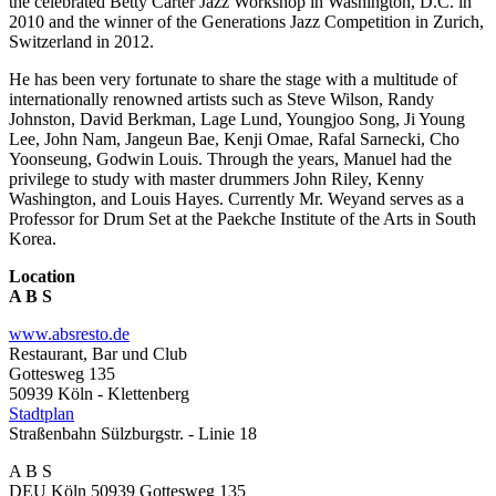
the celebrated Betty Carter Jazz Workshop in Washington, D.C. in
2010 and the winner of the Generations Jazz Competition in Zurich,
Switzerland in 2012.
He has been very fortunate to share the stage with a multitude of
internationally renowned artists such as Steve Wilson, Randy
Johnston, David Berkman, Lage Lund, Youngjoo Song, Ji Young
Lee, John Nam, Jangeun Bae, Kenji Omae, Rafal Sarnecki, Cho
Yoonseung, Godwin Louis. Through the years, Manuel had the
privilege to study with master drummers John Riley, Kenny
Washington, and Louis Hayes. Currently Mr. Weyand serves as a
Professor for Drum Set at the Paekche Institute of the Arts in South
Korea.
Location
A B S
www.absresto.de
Restaurant, Bar und Club
Gottesweg 135
50939 Köln - Klettenberg
Stadtplan
Straßenbahn Sülzburgstr. - Linie 18
A B S
DEU
Köln
50939
Gottesweg 135