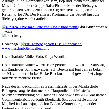
Arrangeur und Komponist von Jazz, Pop und lateinamerikanischer
Musik, Gründer der Gruppe Salsa Picante Mitte der Siebziger,
gehört zu den Vorbildern für den Gig der siebenköpfigen Band
Return to the 70s. Der Name ist Programm, das Septett lässt die
Siebzigerjahre wieder aufleben.
Lisa
Kühnemann
-
voice
-
Homepage:
www.lisacharlottemueller.com/
Lisa Charlotte Müller Foto: Katja Wendlandt
Lisa Charlotte Müller wurde 1986 geboren und wuchs in Karlsbad,
am Rande des Schwarzwaldes, auf. Bereits mit fünf Jahren bekam
sie Klavierunterricht bei Heike Bleckmann und gewann bei „Jugend
musiziert“ mehrere Preise.
Nach der Entdeckung ihres Gesangstalents in der Musikschule
Ettlingen, sang sie dort mehrere Hauptrollen bei Musicals und
bekam Stimmbildung bei Christian Roos sowie bis 2004 klassischen
Gesangsunterricht bei Ruth Eberhardt. Seit 2002 ist sie aktives
Mitglied im Landesjugendchor Baden-Württemberg unter der
Leitung von Dan-Olof Stenlund.