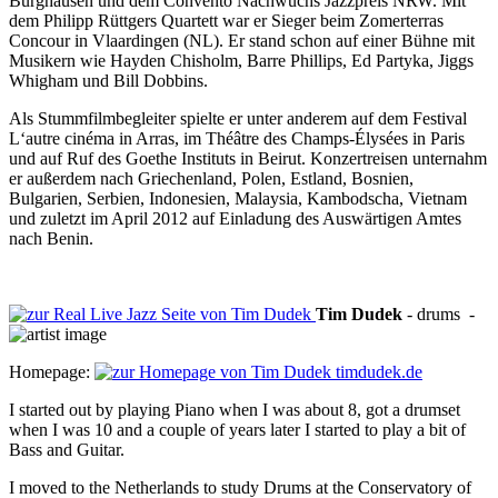
Burghausen und dem Convento Nachwuchs Jazzpreis NRW. Mit
dem Philipp Rüttgers Quartett war er Sieger beim Zomerterras
Concour in Vlaardingen (NL). Er stand schon auf einer Bühne mit
Musikern wie Hayden Chisholm, Barre Phillips, Ed Partyka, Jiggs
Whigham und Bill Dobbins.
Als Stummfilmbegleiter spielte er unter anderem auf dem Festival
L‘autre cinéma in Arras, im Théâtre des Champs-Élysées in Paris
und auf Ruf des Goethe Instituts in Beirut. Konzertreisen unternahm
er außerdem nach Griechenland, Polen, Estland, Bosnien,
Bulgarien, Serbien, Indonesien, Malaysia, Kambodscha, Vietnam
und zuletzt im April 2012 auf Einladung des Auswärtigen Amtes
nach Benin.
Tim
Dudek
-
drums
-
Homepage:
timdudek.de
I started out by playing Piano when I was about 8, got a drumset
when I was 10 and a couple of years later I started to play a bit of
Bass and Guitar.
I moved to the Netherlands to study Drums at the Conservatory of