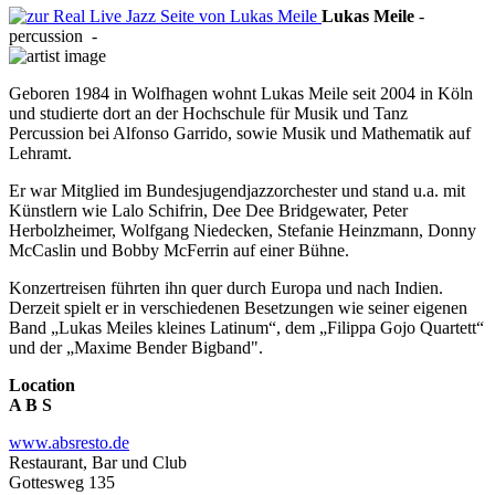
Lukas
Meile
-
percussion
-
Geboren 1984 in Wolfhagen wohnt Lukas Meile seit 2004 in Köln
und studierte dort an der Hochschule für Musik und Tanz
Percussion bei Alfonso Garrido, sowie Musik und Mathematik auf
Lehramt.
Er war Mitglied im Bundesjugendjazzorchester und stand u.a. mit
Künstlern wie Lalo Schifrin, Dee Dee Bridgewater, Peter
Herbolzheimer, Wolfgang Niedecken, Stefanie Heinzmann, Donny
McCaslin und Bobby McFerrin auf einer Bühne.
Konzertreisen führten ihn quer durch Europa und nach Indien.
Derzeit spielt er in verschiedenen Besetzungen wie seiner eigenen
Band „Lukas Meiles kleines Latinum“, dem „Filippa Gojo Quartett“
und der „Maxime Bender Bigband".
Location
A B S
www.absresto.de
Restaurant, Bar und Club
Gottesweg 135