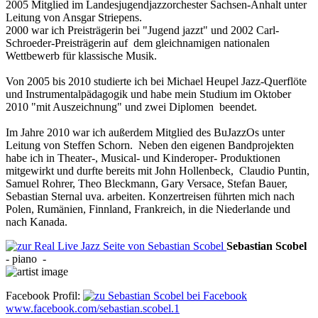
2005 Mitglied im Landesjugendjazzorchester Sachsen-Anhalt unter
Leitung von Ansgar Striepens.
2000 war ich Preisträgerin bei "Jugend jazzt" und 2002 Carl-
Schroeder-Preisträgerin auf dem gleichnamigen nationalen
Wettbewerb für klassische Musik.
Von 2005 bis 2010 studierte ich bei Michael Heupel Jazz-Querflöte
und Instrumentalpädagogik und habe mein Studium im Oktober
2010 "mit Auszeichnung" und zwei Diplomen beendet.
Im Jahre 2010 war ich außerdem Mitglied des BuJazzOs unter
Leitung von Steffen Schorn. Neben den eigenen Bandprojekten
habe ich in Theater-, Musical- und Kinderoper- Produktionen
mitgewirkt und durfte bereits mit John Hollenbeck, Claudio Puntin,
Samuel Rohrer, Theo Bleckmann, Gary Versace, Stefan Bauer,
Sebastian Sternal uva. arbeiten. Konzertreisen führten mich nach
Polen, Rumänien, Finnland, Frankreich, in die Niederlande und
nach Kanada.
Sebastian
Scobel
-
piano
-
Facebook Profil:
www.facebook.com/sebastian.scobel.1