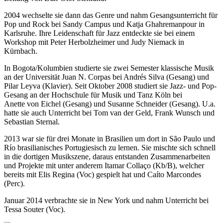
2004 wechselte sie dann das Genre und nahm Gesangsunterricht für
Pop und Rock bei Sandy Campus und Katja Ghahremanpour in
Karlsruhe. Ihre Leidenschaft für Jazz entdeckte sie bei einem
Workshop mit Peter Herbolzheimer und Judy Niemack in
Kürnbach.
In Bogota/Kolumbien studierte sie zwei Semester klassische Musik
an der Universität Juan N. Corpas bei Andrés Silva (Gesang) und
Pilar Leyva (Klavier). Seit Oktober 2008 studiert sie Jazz- und Pop-
Gesang an der Hochschule für Musik und Tanz Köln bei
Anette von Eichel (Gesang) und Susanne Schneider (Gesang). U.a.
hatte sie auch Unterricht bei Tom van der Geld, Frank Wunsch und
Sebastian Sternal.
2013 war sie für drei Monate in Brasilien um dort in São Paulo und
Río brasilianisches Portugiesisch zu lernen. Sie mischte sich schnell
in die dortigen Musikszene, daraus entstanden Zusammenarbeiten
und Projekte mit unter anderem Itamar Collaço (Kb/B), welcher
bereits mit Elis Regina (Voc) gespielt hat und Caíto Marcondes
(Perc).
Januar 2014 verbrachte sie in New York und nahm Unterricht bei
Tessa Souter (Voc).