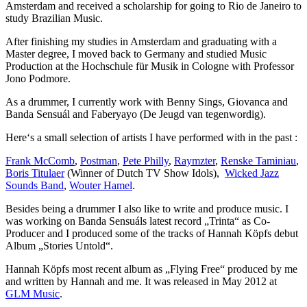
Amsterdam and received a scholarship for going to Rio de Janeiro to
study Brazilian Music.
After finishing my studies in Amsterdam and graduating with a
Master degree, I moved back to Germany and studied Music
Production at the Hochschule für Musik in Cologne with Professor
Jono Podmore.
As a drummer, I currently work with Benny Sings, Giovanca and
Banda Sensuál and Faberyayo (De Jeugd van tegenwordig).
Here‘s a small selection of artists I have performed with in the past :
Frank McComb
,
Postman
,
Pete Philly
,
Raymzter
,
Renske Taminiau
,
Boris Titulaer
(Winner of Dutch TV Show Idols),
Wicked Jazz
Sounds Band
,
Wouter Hamel
.
Besides being a drummer I also like to write and produce music. I
was working on Banda Sensuáls latest record „Trinta“ as Co-
Producer and I produced some of the tracks of Hannah Köpfs debut
Album „Stories Untold“.
Hannah Köpfs most recent album as „Flying Free“ produced by me
and written by Hannah and me. It was released in May 2012 at
GLM Music
.