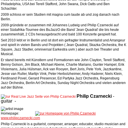
Philadelphia, USA bei Terell Stafford, John Swana, Dick Oatts und Ben
Schachter.
2009 schloss er sein Studien mit magna cum laude ab und zog danach nach
Berlin.
2009 gründete er zusammen mit Johannes Ludwig und Philip Czarnecki auf
einer Südafrika-Tournee des BuJazzO die Band 'Jean Quadrat' die bis heute
zusammenhält, 2 CDs herausgebracht und bald 100 Konzerte gespielt hat.
Seit 2010 lebt er in Berlin und ist dort ein gefragter Instrumentalist und Arrangeur
und spielt in vielen Bands und Projekten ( Jean Quadrat, Skazka Orchestra, the K
Square, Jazz Stadler, omniversal Earkestra uvm ) aber auch bei Theater und
Musical.
Er stand bereits mit Künstlern und Formationen wie John Clayton, Terell Stafford,
Benny Golson, Jim Black, Michael Abene, Charlie Mariano, Gunter Hampel, Erik
Vloiemans, Julia Hülsman, Ack van Rooyen, Bert Joris, Pete York, Jazzkantine,
Jesse van Ruller, Martijn Vink, Peter Herbolzheimer, Andy Haderer, Niels Klein,
Ferdinand Povel, Gerard Presencer, Ed Partyka Jazz Orchestra, Regensburg
Jazz Orchestra, Berlin Art Orchestra, Sunday Night Orchestra und vielen anderen
auf der Bühne.
Philip
Czarnecki
-
guitar
-
Homepage:
www.philipczarnecki.com
Philip Czarnecki is a guitarist, composer, arranger, educator, studio musician and