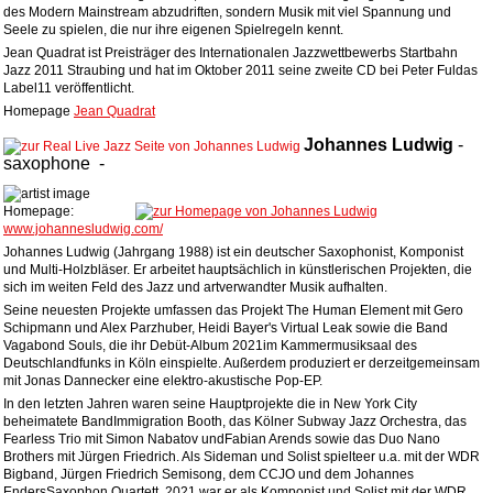
des Modern Mainstream abzudriften, sondern Musik mit viel Spannung und
Seele zu spielen, die nur ihre eigenen Spielregeln kennt.
Jean Quadrat ist Preisträger des Internationalen Jazzwettbewerbs Startbahn
Jazz 2011 Straubing und hat im Oktober 2011 seine zweite CD bei Peter Fuldas
Label11 veröffentlicht.
Homepage
Jean Quadrat
Johannes
Ludwig
-
saxophone
-
Homepage:
www.johannesludwig.com/
Johannes Ludwig (Jahrgang 1988) ist ein deutscher Saxophonist, Komponist
und Multi-Holzbläser. Er arbeitet hauptsächlich in künstlerischen Projekten, die
sich im weiten Feld des Jazz und artverwandter Musik aufhalten.
Seine neuesten Projekte umfassen das Projekt The Human Element mit Gero
Schipmann und Alex Parzhuber, Heidi Bayer's Virtual Leak sowie die Band
Vagabond Souls, die ihr Debüt-Album 2021im Kammermusiksaal des
Deutschlandfunks in Köln einspielte. Außerdem produziert er derzeitgemeinsam
mit Jonas Dannecker eine elektro-akustische Pop-EP.
In den letzten Jahren waren seine Hauptprojekte die in New York City
beheimatete BandImmigration Booth, das Kölner Subway Jazz Orchestra, das
Fearless Trio mit Simon Nabatov undFabian Arends sowie das Duo Nano
Brothers mit Jürgen Friedrich. Als Sideman und Solist spielteer u.a. mit der WDR
Bigband, Jürgen Friedrich Semisong, dem CCJO und dem Johannes
EndersSaxophon Quartett. 2021 war er als Komponist und Solist mit der WDR