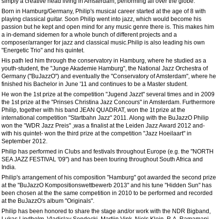
simply a creative head living in Amsterdam, performing all over the globe.
Born in Hamburg/Germany, Philip's musical career started at the age of 8 with
playing classical guitar. Soon Philip went into jazz, which would become his
passion but he kept and open mind for any music genre there is. This makes him
a in-demand sidemen for a whole bunch of different projects and a
composer/arranger for jazz and classical music.Philip is also leading his own
"Energetic Trio" and his quintet.
His path led him through the conservatory in Hamburg, where he studied as a
youth-student, the "Junge Akademie Hamburg", the National Jazz Orchestra of
Germany ("BuJazzO") and eventually the "Conservatory of Amsterdam", where he
finished his Bachelor in June '11 and continues to be a Master student.
He won the 1st prize at the competition "Jugend Jazzt" several times and in 2009
the 1st prize at the "Prinses Christina Jazz Concours" in Amsterdam. Furthermore
Philip, together with his band JEAN QUADRAT, won the 1t prize at the
international competition "Startbahn Jazz" 2011. Along with the BuJazzO Philip
won the "WDR Jazz Preis" ,was a finalist at the Leiden Jazz Award 2012 and-
with his quintet- won the third prize at the competition "Jazz Hoeilaart" in
September 2012.
Philip has performed in Clubs and festivals throughout Europe (e.g. the "NORTH
SEA JAZZ FESTIVAL '09") and has been touring throughout South Africa and
India.
Philip's arrangement of his composition "Hamburg" got awarded the second prize
at the "BuJazzO Kompositionswettbewerb 2013" and his tune "Hidden Sun" has
been chosen at the the same competition in 2010 to be performed and recorded
at the BuJazzO's album "Originals".
Philip has been honored to share the stage and/or work with the NDR Bigband,