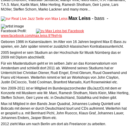
Lukas Lindholm, Vladislav Sendecki, Martijn Vink, Niels Klein, R.A. Ramamani,
T.A.S. Mani, Kartik Mani, Mike Herting, Ramesh Shotham, Geir Lysne, Lars
M∅ller, Steffen Schorn, Marko Lackner and many more...
Max
Leiss
-
bass
-
Facebook Profil:
www.facebook.com/max.leiss.9?fref=ts
Geboren 1986 in Kaiserslautern. Im Alter von 16 Jahren beginnt Max E-Bass zu
spielen, ein Jahr später nimmt er zusätzlich klassischen Kontrabassunterricht.
2005 beginnt er sein Studium an der Hochschule für Musik Nürnberg das er
2009 mit Diplom abschließt.
Für ein Masterstudium geht er im selben Jahr an das Konservatorium von
Amsterdam und schließt dort 2011 ab. Während seines Studiums hat er
Unterricht bei Christian Diener, Rudi Engel, Ernst Glerum, Ruud Ouwehand und
Frans v/d Hoeven. Weiterhin nimmt er teil an Workshops von John Clayton,
Justin DiCioccio, Todd Coolman, Branford Marsalis, Kurt Rosenwinkel etc.
Von 2009-2011 ist er Mitglied im Bundesjazzorchester (BuJazzO).mit dem er
Konzerte mit Musikern wie Mr. Mani, Ramesh Shotham, Niels Klein, Mike Herting,
Steffen Schorn, Geir Lysne etc. in Deutschland, Südafrika und Indien gibt.
Max ist Mitglied in den Bands Jean Quadrat, Johannes Ludwig Quintett und
Bobcats mit denen er durch Deutschland tourt und CDs aufnimmt. Weiterhin hat
er gespielt u.a. mit Bernhard Pichl, John Ruocco, Klaus Graf, Johannes Lauer,
Johannes Enders, Jasper Blom etc.
2012 zieht Max um nach Berlin um dort als Freelancer zu arbeiten.