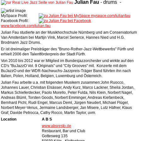
Julian
Fau
-
drums
-
MySpace Profil:
myspace.com/julianfau
Facebook Profil:
www.facebook.com/julian.fau
Julian Fau studierte an der Musikhochschule Nürnberg und am Conservatorium
Van Amsterdam bei Martijn Vink, Marcel Serierce, Hannes Nied und H.G.
Brodmann Jazz Drums.
Er ist dreimaliger Preisträger des "Bruno-Rother-Jazz-Wettbewerbs" Fürth und
erhielt 2006 den Talentförderpreis der Stadt Fürth.
Von 2010 bis 2012 war er Mitglied im Bundesjazzorchester und wirkte auf den
CD's "BuJazzO Vol. 9 Originals" und "City Grooves" mit. Konzerte mit dem
BuJazzO und der WDR-Nachwuchs-Jazzpreis-Träger Band führten ihn nach
Italien, Polen, Holland, Belgien, Luxemburg und Österreich.
Julian Fau arbeite u.a. mit folgenden Musikern zusammen:John Ruocco,
Johannes Lauer, Christian Elsässer, Andy Kurz, Marco Lackner, Sheila Jordan,
Markus Schieferdecker, Paolo Morello, Peter Fulda, Nils Klein, Norbert Nagel,
Andreas Blüml, Torsten Goods, Norbert Emminger, Andreas Kießenbeck,
Bernhard Pichl, Rudi Engel, Marcus Deml, Jürgen Neudert, Michael Flügel,
Norbert Meyer-Venus, Jermaine Landsberger, Jan Misere, Lutz Häfner, Klaus
Graf, Davide Petrocca, Cathy Rocco, Martin Taylor, uvm.
Location
A B S
www.absresto.de
Restaurant, Bar und Club
Gottesweg 135