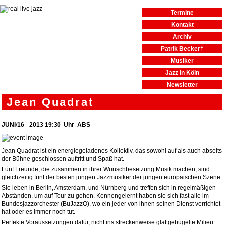
Termine
Kontakt
Archiv
Patrik Becker†
Musiker
Jazz in Köln
Newsletter
Jean Quadrat
JUNI
/
16
2013
19:30
Uhr ABS
Jean Quadrat ist ein energiegeladenes Kollektiv, das sowohl auf als auch abseits
der Bühne geschlossen auftritt und Spaß hat.
Fünf Freunde, die zusammen in ihrer Wunschbesetzung Musik machen, sind
gleichzeitig fünf der besten jungen Jazzmusiker der jungen europäischen Szene.
Sie leben in Berlin, Amsterdam, und Nürnberg und treffen sich in regelmäßigen
Abständen, um auf Tour zu gehen. Kennengelernt haben sie sich fast alle im
Bundesjazzorchester (BuJazzO), wo ein jeder von ihnen seinen Dienst verrichtet
hat oder es immer noch tut.
Perfekte Voraussetzungen dafür, nicht ins streckenweise glattgebügelte Milieu