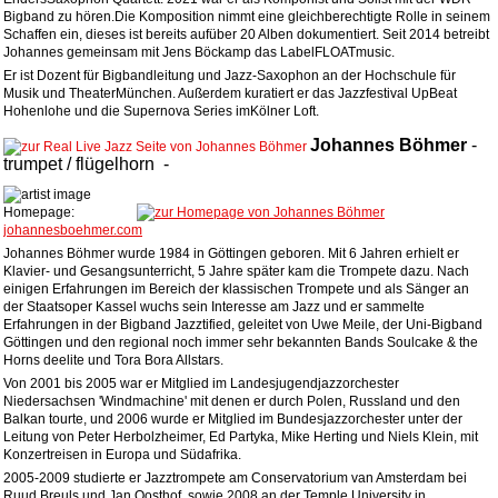
Bigband zu hören.Die Komposition nimmt eine gleichberechtigte Rolle in seinem
Schaffen ein, dieses ist bereits aufüber 20 Alben dokumentiert. Seit 2014 betreibt
Johannes gemeinsam mit Jens Böckamp das LabelFLOATmusic.
Er ist Dozent für Bigbandleitung und Jazz-Saxophon an der Hochschule für
Musik und TheaterMünchen. Außerdem kuratiert er das Jazzfestival UpBeat
Hohenlohe und die Supernova Series imKölner Loft.
Johannes
Böhmer
-
trumpet / flügelhorn
-
Homepage:
johannesboehmer.com
Johannes Böhmer wurde 1984 in Göttingen geboren. Mit 6 Jahren erhielt er
Klavier- und Gesangsunterricht, 5 Jahre später kam die Trompete dazu. Nach
einigen Erfahrungen im Bereich der klassischen Trompete und als Sänger an
der Staatsoper Kassel wuchs sein Interesse am Jazz und er sammelte
Erfahrungen in der Bigband Jazztified, geleitet von Uwe Meile, der Uni-Bigband
Göttingen und den regional noch immer sehr bekannten Bands Soulcake & the
Horns deelite und Tora Bora Allstars.
Von 2001 bis 2005 war er Mitglied im Landesjugendjazzorchester
Niedersachsen 'Windmachine' mit denen er durch Polen, Russland und den
Balkan tourte, und 2006 wurde er Mitglied im Bundesjazzorchester unter der
Leitung von Peter Herbolzheimer, Ed Partyka, Mike Herting und Niels Klein, mit
Konzertreisen in Europa und Südafrika.
2005-2009 studierte er Jazztrompete am Conservatorium van Amsterdam bei
Ruud Breuls und Jan Oosthof, sowie 2008 an der Temple University in