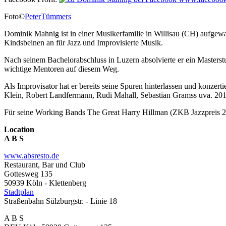
Foto©
PeterTümmers
Dominik Mahnig ist in einer Musikerfamilie in Willisau (CH) aufgewac
Kindsbeinen an für Jazz und Improvisierte Musik.
Nach seinem Bachelorabschluss in Luzern absolvierte er ein Masters
wichtige Mentoren auf diesem Weg.
Als Improvisator hat er bereits seine Spuren hinterlassen und konze
Klein, Robert Landfermann, Rudi Mahall, Sebastian Gramss uva. 2017 
Für seine Working Bands The Great Harry Hillman (ZKB Jazzpreis 201
Location
A B S
www.absresto.de
Restaurant, Bar und Club
Gottesweg 135
50939 Köln - Klettenberg
Stadtplan
Straßenbahn Sülzburgstr. - Linie 18
A B S