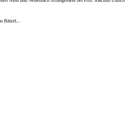
Hubert Nuss und Nebenfach Arrangement bei Prof. Joachim Ullrich
 Bätzel...