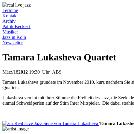
Termine
Kontakt
Archiv
Patrik Becker†
Musiker
Jazz in Köln
Newsletter
Tamara Lukasheva Quartet
März
/
18
2012
19:30
Uhr ABS
Tamara Lukasheva gründete im November 2010, kurz nachdem Sie si
Quartett.
Lukasheva vereint mit ihrer Stimme die Freiheit des Jazz, die Seele d
einmal Schweißperlen auf der Stirn Ihrer Mitspieler. Die dabei strahl
Tamara
Lukash