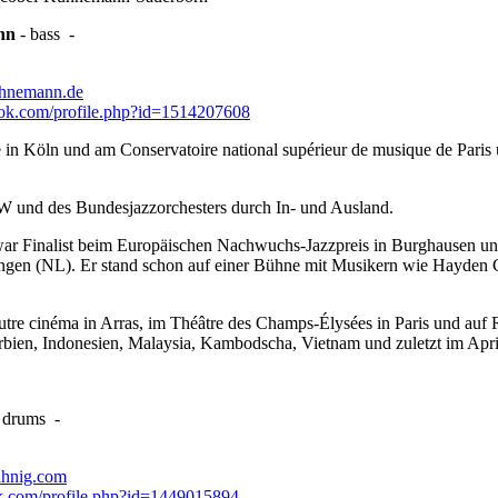
nn
-
bass
-
hnemann.de
k.com/profile.php?id=1514207608
n Köln und am Conservatoire national supérieur de musique de Paris u
RW und des Bundesjazzorchesters durch In- und Ausland.
nd war Finalist beim Europäischen Nachwuchs-Jazzpreis in Burghause
ingen (NL). Er stand schon auf einer Bühne mit Musikern wie Hayden C
utre cinéma in Arras, im Théâtre des Champs-Élysées in Paris und auf R
erbien, Indonesien, Malaysia, Kambodscha, Vietnam und zuletzt im Apr
-
drums
-
hnig.com
com/profile.php?id=1449015894