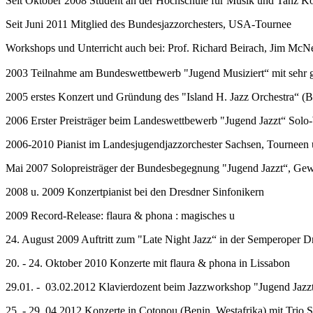
Seit Oktober 2008 Student an der Hochschule für Musik und Tanz Köl
Seit Juni 2011 Mitglied des Bundesjazzorchesters, USA-Tournee
Workshops und Unterricht auch bei: Prof. Richard Beirach, Jim McNe
2003 Teilnahme am Bundeswettbewerb "Jugend Musiziert“ mit sehr 
2005 erstes Konzert und Gründung des "Island H. Jazz Orchestra“ (Bi
2006 Erster Preisträger beim Landeswettbewerb "Jugend Jazzt“ Solo
2006-2010 Pianist im Landesjugendjazzorchester Sachsen, Tourneen u.
Mai 2007 Solopreisträger der Bundesbegegnung "Jugend Jazzt“, Gewi
2008 u. 2009 Konzertpianist bei den Dresdner Sinfonikern
2009 Record-Release: flaura & phona : magisches u
24. August 2009 Auftritt zum "Late Night Jazz“ in der Semperoper D
20. - 24. Oktober 2010 Konzerte mit flaura & phona in Lissabon
29.01. - 03.02.2012 Klavierdozent beim Jazzworkshop "Jugend Jazz
25. - 29. 04.2012 Konzerte in Cotonou (Benin, Westafrika) mit Tri