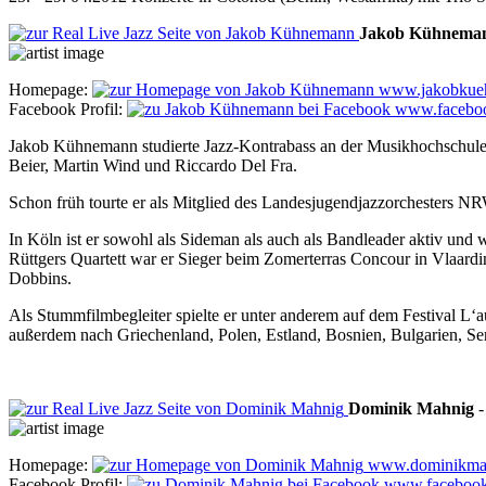
Jakob
Kühnema
Homepage:
www.jakobkue
Facebook Profil:
www.faceboo
Jakob Kühnemann studierte Jazz-Kontrabass an der Musikhochschule i
Beier, Martin Wind und Riccardo Del Fra.
Schon früh tourte er als Mitglied des Landesjugendjazzorchesters N
In Köln ist er sowohl als Sideman als auch als Bandleader aktiv u
Rüttgers Quartett war er Sieger beim Zomerterras Concour in Vlaard
Dobbins.
Als Stummfilmbegleiter spielte er unter anderem auf dem Festival L‘a
außerdem nach Griechenland, Polen, Estland, Bosnien, Bulgarien, S
Dominik
Mahnig
Homepage:
www.dominikma
Facebook Profil:
www.facebook.