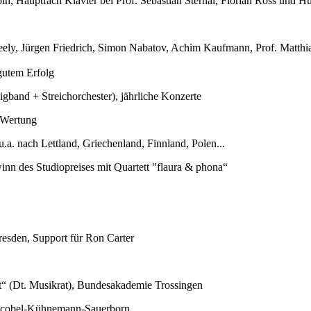
n, Hauptfach Klavier bei Prof. Sebastian Sternal, Florian Ross und 
ely, Jürgen Friedrich, Simon Nabatov, Achim Kaufmann, Prof. Matthias
gutem Erfolg
gband + Streichorchester), jährliche Konzerte
-Wertung
a. nach Lettland, Griechenland, Finnland, Polen...
nn des Studiopreises mit Quartett "flaura & phona“
resden, Support für Ron Carter
t“ (Dt. Musikrat), Bundesakademie Trossingen
o Scobel-Kühnemann-Sauerborn