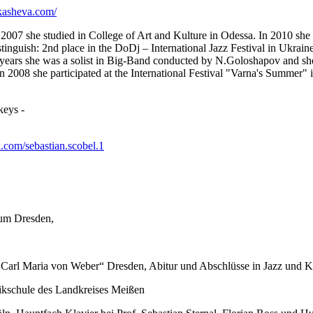
asheva.com/
07 she studied in College of Art and Kulture in Odessa. In 2010 she
tinguish: 2nd place in the DoDj – International Jazz Festival in Ukra
ve years she was a solist in Big-Band conducted by N.Goloshapov and 
 In 2008 she participated at the International Festival "Varna's Summer"
keys
-
om/sebastian.scobel.1
ium Dresden,
Carl Maria von Weber“ Dresden, Abitur und Abschlüsse in Jazz und K
usikschule des Landkreises Meißen