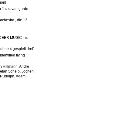
ion!
em Jazzavantgarde-
rchestra , die 13
N DEER MUSIC ins
ohne 4 gespielt drei”
dentified flying
ph Hillmann, André
tefan Scheib, Jochen
e Rudolph, Adam