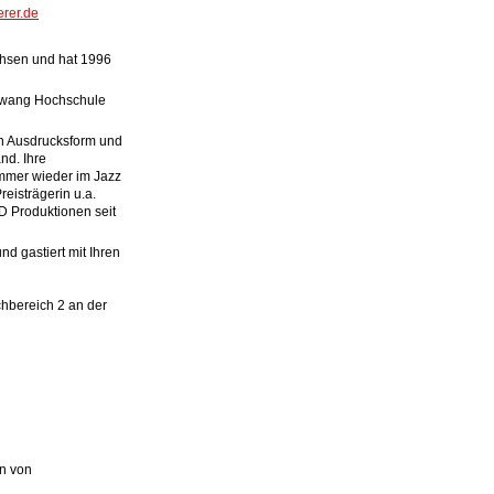
erer.de
chsen und hat 1996
lkwang Hochschule
nen Ausdrucksform und
nd. Ihre
mmer wieder im Jazz
eisträgerin u.a.
D Produktionen seit
nd gastiert mit Ihren
chbereich 2 an der
n von