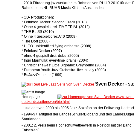
- 2010 Förderung jazzwerkruhr im Rahmen von RUHR.2010 für das P
Rahmen des NL-RUHR Music Kitchen Austausches
- CD- Produktionen:
* Feinkost Decker: Second Crack (2013)
* Ohne 4 gespielt drei: TIME TRIAL (2012)
* THE BLISS (2010)
* Ohne 4 gespielt drei: A40 (2009)
* The Dorf (2008)
* U.F.O. unidentified flying orchestra (2008)
* Feinkost Decker (2007)
* ohne 4 gespielt drei: debut (2005)
* Ingo Marmulla: everytime it rains (2004)
* Christof Thewes' Little Bigband: Greyhound (2004)
* European Youth Jazz Orchestra: live in italy (2003)
* BuJazzO on tour (1999)
Sven
Decker
-
sa
Homepage:
www.sven-
decker.de/seitensven/bio.html
- studierte von 2000 bis 2005 Jazz-Saxofon an der Folkwang Hochs
- 1994-97: Mitglied der LandesSchülerBigband und des LandesJuge
Saarlandes
- 2001: 2. Preis beim Hochschulwettbewerb in Rostock mit der Band 
Entsetzen`