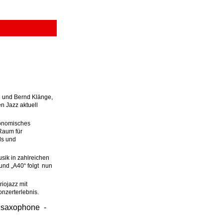
n und Bernd Klänge,
n Jazz aktuell
konomisches
Raum für
ls und
sik in zahlreichen
und „A40“ folgt nun
riojazz mit
nzerterlebnis.
-
saxophone
-