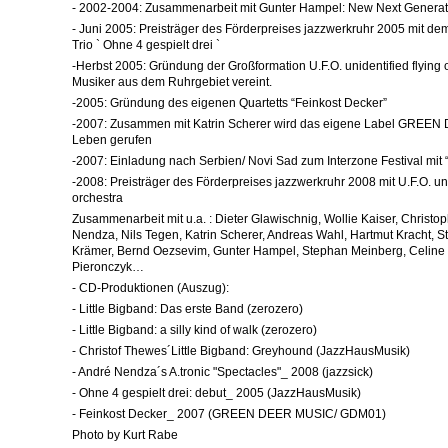
- 2002-2004: Zusammenarbeit mit Gunter Hampel: New Next Generat
- Juni 2005: Preisträger des Förderpreises jazzwerkruhr 2005 mit d
Trio ` Ohne 4 gespielt drei `
-Herbst 2005: Gründung der Großformation U.F.O. unidentified flying o
Musiker aus dem Ruhrgebiet vereint.
-2005: Gründung des eigenen Quartetts “Feinkost Decker”
-2007: Zusammen mit Katrin Scherer wird das eigene Label GREE
Leben gerufen
-2007: Einladung nach Serbien/ Novi Sad zum Interzone Festival mit “
-2008: Preisträger des Förderpreises jazzwerkruhr 2008 mit U.F.O. uni
orchestra
Zusammenarbeit mit u.a. : Dieter Glawischnig, Wollie Kaiser, Christo
Nendza, Nils Tegen, Katrin Scherer, Andreas Wahl, Hartmut Kracht, S
Krämer, Bernd Oezsevim, Gunter Hampel, Stephan Meinberg, Celin
Pieronczyk…
- CD-Produktionen (Auszug):
- Little Bigband: Das erste Band (zerozero)
- Little Bigband: a silly kind of walk (zerozero)
- Christof Thewes´Little Bigband: Greyhound (JazzHausMusik)
- André Nendza´s A.tronic "Spectacles"_ 2008 (jazzsick)
- Ohne 4 gespielt drei: debut_ 2005 (JazzHausMusik)
- Feinkost Decker_ 2007 (GREEN DEER MUSIC/ GDM01)
Photo by Kurt Rabe