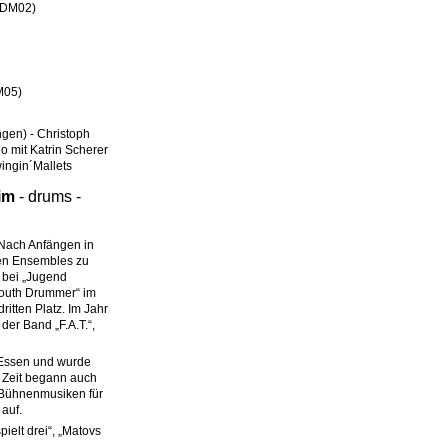
 GDM02)
M05)
gen) - Christoph
uo mit Katrin Scherer
wingin´Mallets
im
-
drums
-
 Nach Anfängen in
ren Ensembles zu
s bei „Jugend
Youth Drummer“ im
itten Platz. Im Jahr
der Band „F.A.T.“,
 Essen und wurde
r Zeit begann auch
 Bühnenmusiken für
 auf.
elt drei“, „Matovs