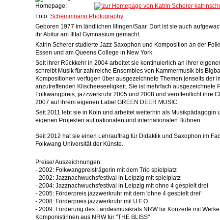
Homepage:
katrinsch
Foto:
Schemmnann Photography
Geboren 1977 im ländlichen Illingen/Saar. Dort ist sie auch aufgewa
ihr Abitur am Illtal Gymnasium gemacht.
Katrin Scherer studierte Jazz Saxophon und Komposition an der Fo
Essen und am Queens College in New York.
Seit ihrer Rückkehr in 2004 arbeitet sie kontinuierlich an ihrer eige
schreibt Musik für zahlreiche Ensembles von Kammermusik bis Bigba
Kompositionen verfügen über ausgezeichnete Themen jenseits der i
anzutreffenden Klischeeseeligkeit. Sie ist mehrfach ausgezeichnete Pr
Folkwangpreis, jazzwerkruhr 2005 und 2008 und veröffentlicht ihre C
2007 auf ihrem eigenen Label GREEN DEER MUSIC.
Seit 2011 lebt sie in Köln und arbeitet weiterhin als Musikpädagogin u
eigenen Projekten auf nationalen und internationalen Bühnen.
Seit 2012 hat sie einen Lehrauftrag für Didaktik und Saxophon im Fa
Folkwang Universität der Künste.
Preise/ Auszeichnungen:
- 2002: Folkwangpreisträgerin mit dem Trio spielplatz
- 2002: Jazznachwuchsfestival in Leipzig mit spielplatz
- 2004: Jazznachwuchsfestival in Leipzig mit ohne 4 gespielt drei
- 2005: Förderpreis jazzwerkruhr mit dem 'ohne 4 gespielt drei'
- 2008: Förderpreis jazzwerkruhr mit U.F.O.
- 2009: Förderung des Landesmusikrats NRW für Konzerte mit Werke
Komponistinnen aus NRW für "THE BLISS"