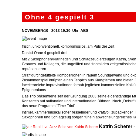
Ohne 4 gespielt 3
NOVEMBER
/
10
2013
19:30
Uhr ABS
frisch, unkonventionell, kompromisslos, am Puls der Zeit
Das ist Ohne 4 gespielt drei.
Mit 2 Saxophonen/Klarinetten und Schlagzeug erzeugen Katrin, Sve
Grooves und Kollagen, die ungefiltert und frontal den zeitgenössische
repräsentieren.
Straff durchgetüftelte Kompositionen in rauem Soundgewand und ö
Zusammenspiel knüpfen einen Teppich aus Klangfarben und bieten 
facettenreiche Improvisationen fernab jeglichen kommerziellen Kalkü
Epigonentums.
Das Trio präsentierte seit der Gründung 2003 seine eigenständige Mu
Konzerten auf nationalen und internationalen Bühnen. Nach „Debut“ 
das neue Programm “Time Trial”.
Intimer, kammermusikalischer, fesselnder und kraftvoll zupackender T
Saxophonen und Schlagzeug sorgen für ein abwechslungsreiches Ko
Katrin
Scherer