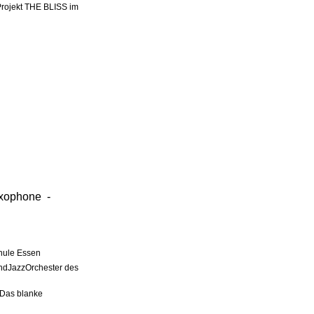
rojekt THE BLISS im
xophone
-
chule Essen
ndJazzOrchester des
`Das blanke