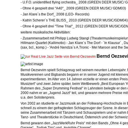
- U.F.O. unidentified flying orchestra_ 2008 (GREEN DEER MUSIC/
- Ohne 4 gespielt drei "A40"_ 2009 (GREEN DEER MUSIC/ GDM03)
- Jan Klare´s the Dorf_ 2008 (LEO- Records)
- Katrin Scherer´s THE BLISS_ 2010 (GREEN DEER MUSIC/GDM04)
- Ohne 4 gespielt drei "Time Trial"_ 2012 (GREEN DEER MUSIC/GD
weitere musikalische Aktivitäten:
- Zusammenarbeit mit Philipp Ludwig Stangl (Theatermusikeinspielun
Hillmann Quartet (Kallimotio) - Jan Klare´s The Dorf - ´In Klausur´ , D
(sax, bcl., komp.) - 'André Nendza`s A.Tronic - Mel Maroon and the S
Bernd
Oezsev
Bernd Oezsevim spielt Schlagzeug seit seinem neunten Lebensjahr.
Musikvereinen und Bigbands begann er in seiner Jugend mit kleine
experimentieren. Im Alter von 14 Jahren erzielte er einen ersten Prei
Musiziert“ und zwei Jahre später, beim Wettbewerb „Best European 
Rahmen des „Super Drumming Festival“ in Lahnstein belegte er den dr
2000 nahm er an „Jugend Jazzt“ teil, und gewann mehrere Preise mit 
u.a. den Solistenpreis.
Von 2002 an studierte er Jazzmusik an der Folkwang-Hochschule in
schnell zu einem der gefragtesten Schlagzeuger der Szene. In diese
seine Zusammenarbeit mit Tänzern und Schauspielern und er nahm
Tanz- und Theaterstücke in Deutschland, Österreich und der Schweiz
Bernd gewann den „JazzWerkRuhr Preis“ mit den Bands „Ohne 4 gespi
Garage“, „Zodiak Trio“ und „Invisible Change“.