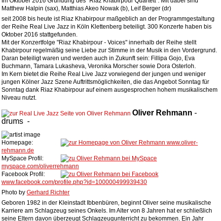
Im Oktober 2016 Gründung des "Riaz Khabirpour Quartett". Mit dabei sind
Matthew Halpin (sax), Matthias Akeo Nowak (b), Leif Berger (dr)
seit 2008 bis heute ist Riaz Khabirpour maßgeblich an der Programmgestaltung
der Reihe Real Live Jazz in Köln Klettenberg beteiligt. 300 Konzerte haben bis
Oktober 2016 stattgefunden.
Mit der Konzertfolge "Riaz Khabirpour - Voices" innerhalb der Reihe stellt
Khabirpour regelmäßig seine Liebe zur Stimme in der Musik in den Vordergrund.
Daran beteiligt waren und werden auch in Zukunft sein: Fillipa Gojo, Eva
Buchmann,
Tamara
Lukasheva,
Veronika Morscher
sowie Dora Osterloh.
Im Kern bietet die Reihe Real Live Jazz vorwiegend der jungen und weniger
jungen Kölner Jazz Szene Auftrittsmöglichkeiten, die das Angebot Sonntag für
Sonntag dank Riaz Khabirpour auf einem ausgesprochen hohem musikalischem
Niveau nutzt.
Oliver
Rehmann
-
drums
-
Homepage:
www.oliver-
rehmann.de
MySpace Profil:
myspace.com/oliverrehmann
Facebook Profil:
www.facebook.com/profile.php?id=100000499939430
Photo by
Gerhard Richter
Geboren 1982 in der Kleinstadt Ibbenbüren, beginnt Oliver seine musikalische
Karriere am Schlagzeug seines Onkels. Im Alter von 8 Jahren hat er schließlich
seine Eltern davon überzeugt Schlagzeugunterricht zu bekommen. Ein Jahr