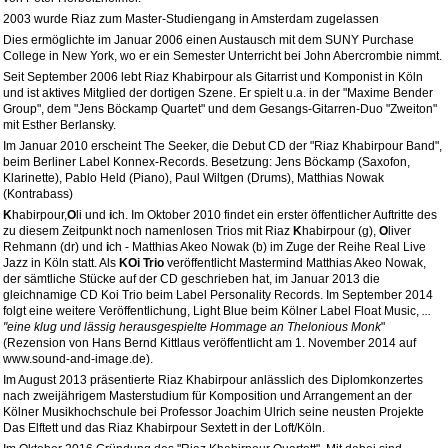
2003 wurde Riaz zum Master-Studiengang in Amsterdam zugelassen
Dies ermöglichte im Januar 2006 einen Austausch mit dem SUNY Purchase
College in New York, wo er ein Semester Unterricht bei John Abercrombie nimmt.
Seit September 2006 lebt Riaz Khabirpour als Gitarrist und Komponist in Köln
und ist aktives Mitglied der dortigen Szene. Er spielt u.a. in der "Maxime Bender
Group", dem "Jens Böckamp Quartet" und dem Gesangs-Gitarren-Duo "Zweiton"
mit Esther Berlansky.
Im Januar 2010 erscheint The Seeker, die Debut CD der "Riaz Khabirpour Band",
beim Berliner Label Konnex-Records. Besetzung: Jens Böckamp (Saxofon,
Klarinette), Pablo Held (Piano), Paul Wiltgen (Drums), Matthias Nowak
(Kontrabass)
K
habirpour,
O
li und
i
ch. Im Oktober 2010 findet ein erster öffentlicher Auftritte des
zu diesem Zeitpunkt noch namenlosen Trios mit Riaz
K
habirpour (g),
O
liver
Rehmann (dr) und
i
ch - Matthias Akeo Nowak (b) im Zuge der Reihe Real Live
Jazz in Köln statt. Als
KOi
Trio
veröffentlicht Mastermind Matthias Akeo Nowak,
der sämtliche Stücke auf der CD geschrieben hat, im Januar 2013 die
gleichnamige CD Koi Trio beim Label Personality Records. Im September 2014
folgt eine weitere Veröffentlichung, Light Blue beim Kölner Label Float Music,
...
"eine klug und lässig herausgespielte Hommage an Thelonious Monk
"
(Rezension von Hans Bernd Kittlaus veröffentlicht am 1. November 2014 auf
www.sound-and-image.de).
Im August 2013 präsentierte Riaz Khabirpour anlässlich des Diplomkonzertes
nach zweijährigem Masterstudium für Komposition und Arrangement an der
Kölner Musikhochschule bei Professor Joachim Ulrich seine neusten Projekte
Das Elftett und das Riaz Khabirpour Sextett in der Loft/Köln.