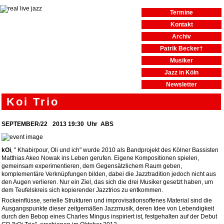
Termine
Kontakt
Archiv
Patrik Becker†
Musiker
Jazz in Köln
Newsletter
Koi Trio
SEPTEMBER
/
22
2013
19:30
Uhr ABS
kOi
, " Khabirpour, Oli und ich" wurde 2010 als Bandprojekt des Kölner Bassisten
Matthias Akeo Nowak ins Leben gerufen. Eigene Kompositionen spielen,
gemeinsam experimentieren, dem Gegensätzlichem Raum geben,
komplementäre Verknüpfungen bilden, dabei die Jazztradition jedoch nicht aus
den Augen verlieren. Nur ein Ziel, das sich die drei Musiker gesetzt haben, um
dem Teufelskreis sich kopierender Jazztrios zu entkommen.
Rockeinflüsse, serielle Strukturen und improvisationsoffenes Material sind die
Ausgangspunkte dieser zeitgemäßen Jazzmusik, deren Idee von Lebendigkeit
durch den Bebop eines Charles Mingus inspiriert ist, festgehalten auf der Debut