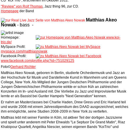
CD "kOi Trio", erschienen im Oktober 2012.
"Review" von Rolf Thomas
, Jazz thing 96, zur CD.
Homepage
der Band
Matthias Akeo
Nowak
-
bass
-
Homepage:
www.koi-
trio.de/
MySpace Profil:
myspace.com/matthiasnowak
Facebook Profil:
www.facebook.com/profile.php?id=751029125
Foto©
Gerhard Richter
Matthias Akeo Nowak, geboren in Berlin, studierte Orchestermusik und Jazz an
der Hochschule für Musik und Darstellende Kunst in Mannheim und am Queens
College, New York. Als Mitglied der Jungen Deutschen Philharmonie und der
Jungen Österreichischen Philharmonie wirkte er schon früh an zahlreichen
Konzerten im In- und Ausland mit. Die Vorliebe zu Jazz und Improvisierter Musik
lernte er als Bassist bei Gunter Hampels "Next Generation" kennen.
Er nahm an Masterclasses bei Charlie Haden, Drew Gress und Eric Harland teil
und wurde 2008 mit einem Jahresstipendium des DAAD ausgezeichnet, welches
ihm ermöglichte, seine Studien 2008-2009 in New York zu vertiefen.
Matthias lebt mit seiner Familie in Köln, ist aktiver Teil der dortigen Jazzszene
und spielt unter anderem mit Peter Ehwalds "Le Septuor De Grand Matin", Riaz
Khabipour Quartett, Angelika Niescier, seinen eigenen Bands "KoiTrio" und