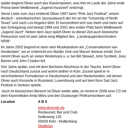
später beginnt Oliver auch das Klavierspielen, was ihm im Laufe der Jahre erste
Preise beim Wettbewerb „Jugend musiziert“ einbringt.
Seine Liebe zum Jazz entdeckt Oliver 1997 beim "Pink Jazz Festival", einem
deutsch - amerikanischen Jazzaustausch der ihn an die "University of North
Texas" und nach Los Angeles führt. Er konzentriert sich nun mehr und mehr auf
das Schlagzeug und belegt 1999 und 2001 den ersten Platz beim Wettbewerb
„Jugend Jazzt“. Neben dem Jazz spielt Oliver zu dieser Zeit auch klassische
Perkussion und ist zwei Jahre lang Mitglied des „Landesjugendorchesters
NRW“.
Im Jahre 2002 beginnt er dann sein Musikstudium am „Conservatorium van
Amsterdam“, wo er Unterricht von Martijn Vink und Marcel Seriese erhält. Dort
nimmt Oliver auch an vielen Workshops u. a. bei Bill Stewart, John Scofield, Joey
Barron und John Clayton teil.
Vier Jahre später, und mit dem Bachelor Abschluss in der Tasche, kehrt Oliver
nach Deutschland zurück und wohnt seither in Köln. Zurzeit spielt er in
verschiedenen Formationen in Deutschland und den Niederlanden, mit denen
Oliver auch Konzerte in Russland, Luxembourg und auf dem Novi Sad Jazz
Festival in Serbien spielte.
Auch im klassischen Bereich ist Oliver weiter aktiv, so nimmt er 2008 eine CD mit
dem Klarinettisten Andy Miles und den Duisburger Philharmonikern auf.
Location
A B S
www.absresto.de
Restaurant, Bar und Club
Gottesweg 135
50939 Köln - Klettenberg
Stadtplan