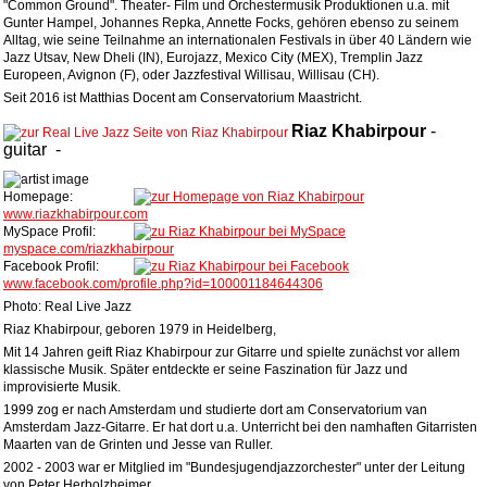
"Common Ground". Theater- Film und Orchestermusik Produktionen u.a. mit
Gunter Hampel, Johannes Repka, Annette Focks, gehören ebenso zu seinem
Alltag, wie seine Teilnahme an internationalen Festivals in über 40 Ländern wie
Jazz Utsav, New Dheli (IN), Eurojazz, Mexico City (MEX), Tremplin Jazz
Europeen, Avignon (F), oder Jazzfestival Willisau, Willisau (CH).
Seit 2016 ist Matthias Docent am Conservatorium Maastricht.
Riaz
Khabirpour
-
guitar
-
Homepage:
www.riazkhabirpour.com
MySpace Profil:
myspace.com/riazkhabirpour
Facebook Profil:
www.facebook.com/profile.php?id=100001184644306
Photo: Real Live Jazz
Riaz Khabirpour, geboren 1979 in Heidelberg,
Mit 14 Jahren geift Riaz Khabirpour zur Gitarre und spielte zunächst vor allem
klassische Musik. Später entdeckte er seine Faszination für Jazz und
improvisierte Musik.
1999 zog er nach Amsterdam und studierte dort am Conservatorium van
Amsterdam Jazz-Gitarre. Er hat dort u.a. Unterricht bei den namhaften Gitarristen
Maarten van de Grinten und Jesse van Ruller.
2002 - 2003 war er Mitglied im "Bundesjugendjazzorchester" unter der Leitung
von Peter Herbolzheimer.