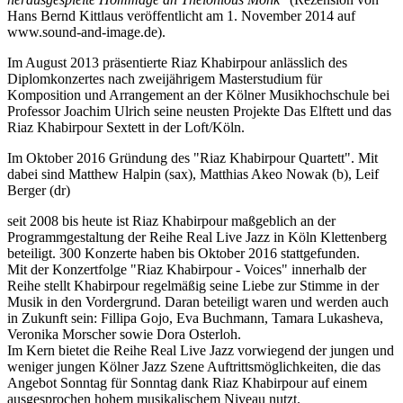
Hans Bernd Kittlaus veröffentlicht am 1. November 2014 auf
www.sound-and-image.de).
Im August 2013 präsentierte Riaz Khabirpour anlässlich des
Diplomkonzertes nach zweijährigem Masterstudium für
Komposition und Arrangement an der Kölner Musikhochschule bei
Professor Joachim Ulrich seine neusten Projekte Das Elftett und das
Riaz Khabirpour Sextett in der Loft/Köln.
Im Oktober 2016 Gründung des "Riaz Khabirpour Quartett". Mit
dabei sind Matthew Halpin (sax), Matthias Akeo Nowak (b), Leif
Berger (dr)
seit 2008 bis heute ist Riaz Khabirpour maßgeblich an der
Programmgestaltung der Reihe Real Live Jazz in Köln Klettenberg
beteiligt. 300 Konzerte haben bis Oktober 2016 stattgefunden.
Mit der Konzertfolge "Riaz Khabirpour - Voices" innerhalb der
Reihe stellt Khabirpour regelmäßig seine Liebe zur Stimme in der
Musik in den Vordergrund. Daran beteiligt waren und werden auch
in Zukunft sein: Fillipa Gojo, Eva Buchmann,
Tamara
Lukasheva,
Veronika Morscher
sowie Dora Osterloh.
Im Kern bietet die Reihe Real Live Jazz vorwiegend der jungen und
weniger jungen Kölner Jazz Szene Auftrittsmöglichkeiten, die das
Angebot Sonntag für Sonntag dank Riaz Khabirpour auf einem
ausgesprochen hohem musikalischem Niveau nutzt.