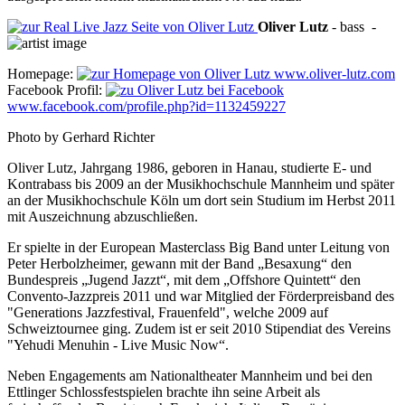
Oliver
Lutz
-
bass
-
Homepage:
www.oliver-lutz.com
Facebook Profil:
www.facebook.com/profile.php?id=1132459227
Photo by Gerhard Richter
Oliver Lutz, Jahrgang 1986, geboren in Hanau, studierte E- und
Kontrabass bis 2009 an der Musikhochschule Mannheim und später
an der Musikhochschule Köln um dort sein Studium im Herbst 2011
mit Auszeichnung abzuschließen.
Er spielte in der European Masterclass Big Band unter Leitung von
Peter Herbolzheimer, gewann mit der Band „Besaxung“ den
Bundespreis „Jugend Jazzt“, mit dem „Offshore Quintett“ den
Convento-Jazzpreis 2011 und war Mitglied der Förderpreisband des
"Generations Jazzfestival, Frauenfeld", welche 2009 auf
Schweiztournee ging. Zudem ist er seit 2010 Stipendiat des Vereins
"Yehudi Menuhin - Live Music Now“.
Neben Engagements am Nationaltheater Mannheim und bei den
Ettlinger Schlossfestspielen brachte ihn seine Arbeit als