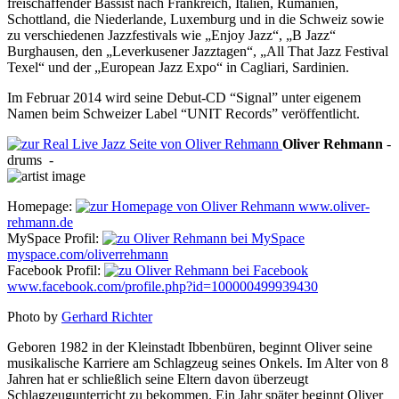
freischaffender Bassist nach Frankreich, Italien, Rumänien,
Schottland, die Niederlande, Luxemburg und in die Schweiz sowie
zu verschiedenen Jazzfestivals wie „Enjoy Jazz“, „B Jazz“
Burghausen, den „Leverkusener Jazztagen“, „All That Jazz Festival
Texel“ und der „European Jazz Expo“ in Cagliari, Sardinien.
Im Februar 2014 wird seine Debut-CD “Signal” unter eigenem
Namen beim Schweizer Label “UNIT Records” veröffentlicht.
Oliver
Rehmann
-
drums
-
Homepage:
www.oliver-
rehmann.de
MySpace Profil:
myspace.com/oliverrehmann
Facebook Profil:
www.facebook.com/profile.php?id=100000499939430
Photo by
Gerhard Richter
Geboren 1982 in der Kleinstadt Ibbenbüren, beginnt Oliver seine
musikalische Karriere am Schlagzeug seines Onkels. Im Alter von 8
Jahren hat er schließlich seine Eltern davon überzeugt
Schlagzeugunterricht zu bekommen. Ein Jahr später beginnt Oliver