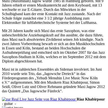
Maxi (Maximilian) Jagow wurde 1985 in Hamburg geboren. Mit 9
Jahren erhielt er ersten Musikunterricht auf dem Keyboard, mit 13
wechselte er zur E-Gitarre. Durch das Mitwirken in der
Schulbigband kam der erste Kontakt mit Jazz zustande. Nach der
Schule folgte zunächst eine 3 1/2 jährige Ausbildung zum
Elektroniker für luftfahrttechnische Systeme bei der Lufthansa.
Mit 20 Jahren kaufte sich Maxi das erste Saxophon, was eine
unbeschreibliche Anziehungskraft auf ihn ausübte, die dazu führte,
dass Maxi nach absolvierten Zivildienst seinen Job kündigte. Nach
zwei Jahren Vorbereitung bewarb er sich an den Musikhochschulen
in Essen und Köln, bestand an beiden Hochschulen die
Aufnahmeprüfung und entschied sich im Oktober 2007 für das Jazz
Saxophon-Studium in Köln, welches er im September 2012 mit dem
Diplom abgeschlossen hat.
Maxi ist in zahlreichen Ensembles als Sideman involviert. Im Juni
2010 wurde sein Trio, das „Jagowsche Dreieck“ in das
Förderprogramm des „Yehudi Menuhin Live Music Now Köln
e.V.“ aufgenommen. Mit den Musikern Riaz Khabirpour, Simon
Seidl, Oliver Lutz und Oliver Rehmann gründete Maxi Jagow 2012
das Quintett „Das Jagowsche Fünfeck“.
Riaz
Khabirpour
-
guitar
-