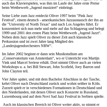
auch das Klavierspielen, was ihm im Laufe der Jahre erste Preise
beim Wettbewerb „Jugend musiziert“ einbringt.
Seine Liebe zum Jazz entdeckt Oliver 1997 beim "Pink Jazz
Festival", einem deutsch - amerikanischen Jazzaustausch der ihn an
die "University of North Texas" und nach Los Angeles führt. Er
konzentriert sich nun mehr und mehr auf das Schlagzeug und belegt
1999 und 2001 den ersten Platz beim Wettbewerb „Jugend Jazzt“.
Neben dem Jazz spielt Oliver zu dieser Zeit auch klassische
Perkussion und ist zwei Jahre lang Mitglied des
„Landesjugendorchesters NRW“.
Im Jahre 2002 beginnt er dann sein Musikstudium am
„Conservatorium van Amsterdam“, wo er Unterricht von Martijn
Vink und Marcel Seriese erhält. Dort nimmt Oliver auch an vielen
Workshops u. a. bei Bill Stewart, John Scofield, Joey Barron und
John Clayton teil.
Vier Jahre später, und mit dem Bachelor Abschluss in der Tasche,
kehrt Oliver nach Deutschland zurück und wohnt seither in Köln.
Zurzeit spielt er in verschiedenen Formationen in Deutschland und
den Niederlanden, mit denen Oliver auch Konzerte in Russland,
Luxembourg und auf dem Novi Sad Jazz Festival in Serbien spielte.
Auch im klassischen Bereich ist Oliver weiter aktiv, so nimmt er