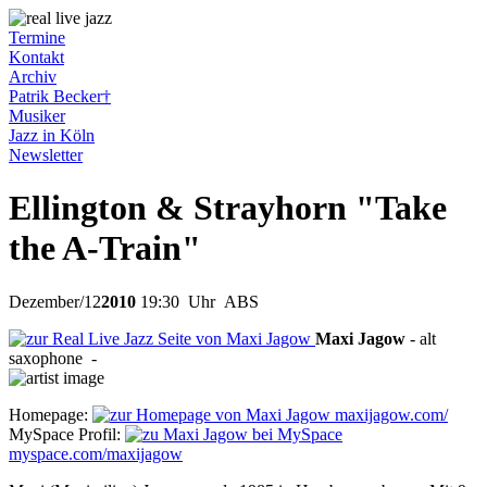
Termine
Kontakt
Archiv
Patrik Becker†
Musiker
Jazz in Köln
Newsletter
Ellington & Strayhorn "Take
the A-Train"
Dezember
/
12
2010
19:30
Uhr ABS
Maxi
Jagow
-
alt
saxophone
-
Homepage:
maxijagow.com/
MySpace Profil:
myspace.com/maxijagow