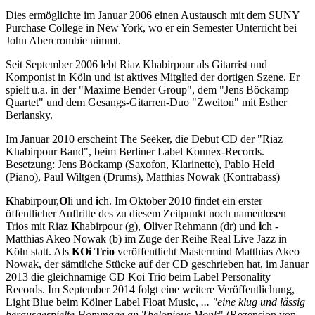
Dies ermöglichte im Januar 2006 einen Austausch mit dem SUNY
Purchase College in New York, wo er ein Semester Unterricht bei
John Abercrombie nimmt.
Seit September 2006 lebt Riaz Khabirpour als Gitarrist und
Komponist in Köln und ist aktives Mitglied der dortigen Szene. Er
spielt u.a. in der "Maxime Bender Group", dem "Jens Böckamp
Quartet" und dem Gesangs-Gitarren-Duo "Zweiton" mit Esther
Berlansky.
Im Januar 2010 erscheint The Seeker, die Debut CD der "Riaz
Khabirpour Band", beim Berliner Label Konnex-Records.
Besetzung: Jens Böckamp (Saxofon, Klarinette), Pablo Held
(Piano), Paul Wiltgen (Drums), Matthias Nowak (Kontrabass)
K
habirpour,
O
li und
i
ch. Im Oktober 2010 findet ein erster
öffentlicher Auftritte des zu diesem Zeitpunkt noch namenlosen
Trios mit Riaz
K
habirpour (g),
O
liver Rehmann (dr) und
i
ch -
Matthias Akeo Nowak (b) im Zuge der Reihe Real Live Jazz in
Köln statt. Als
KOi
Trio
veröffentlicht Mastermind Matthias Akeo
Nowak, der sämtliche Stücke auf der CD geschrieben hat, im Januar
2013 die gleichnamige CD Koi Trio beim Label Personality
Records. Im September 2014 folgt eine weitere Veröffentlichung,
Light Blue beim Kölner Label Float Music,
... "eine klug und lässig
herausgespielte Hommage an Thelonious Monk
" (Rezension von