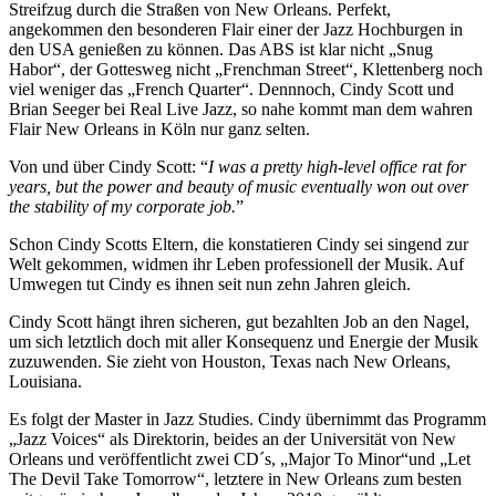
Streifzug durch die Straßen von New Orleans. Perfekt,
angekommen den besonderen Flair einer der Jazz Hochburgen in
den USA genießen zu können. Das ABS ist klar nicht „Snug
Habor“, der Gottesweg nicht „Frenchman Street“, Klettenberg noch
viel weniger das „French Quarter“. Dennnoch, Cindy Scott und
Brian Seeger bei Real Live Jazz, so nahe kommt man dem wahren
Flair New Orleans in Köln nur ganz selten.
Von und über Cindy Scott: “
I was a pretty high-level office rat for
years, but the power and beauty of music eventually won out over
the stability of my corporate job.
”
Schon Cindy Scotts Eltern, die konstatieren Cindy sei singend zur
Welt gekommen, widmen ihr Leben professionell der Musik. Auf
Umwegen tut Cindy es ihnen seit nun zehn Jahren gleich.
Cindy Scott hängt ihren sicheren, gut bezahlten Job an den Nagel,
um sich letztlich doch mit aller Konsequenz und Energie der Musik
zuzuwenden. Sie zieht von Houston, Texas nach New Orleans,
Louisiana.
Es folgt der Master in Jazz Studies. Cindy übernimmt das Programm
„Jazz Voices“ als Direktorin, beides an der Universität von New
Orleans und veröffentlicht zwei CD´s, „Major To Minor“und „Let
The Devil Take Tomorrow“, letztere in New Orleans zum besten