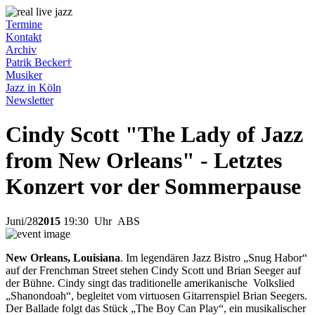
Termine
Kontakt
Archiv
Patrik Becker†
Musiker
Jazz in Köln
Newsletter
Cindy Scott "The Lady of Jazz
from New Orleans" - Letztes
Konzert vor der Sommerpause
Juni
/
28
2015
19:30
Uhr ABS
New Orleans, Louisiana
. Im legendären Jazz Bistro „Snug Habor“
auf der Frenchman Street stehen Cindy Scott und Brian Seeger auf
der Bühne. Cindy singt das traditionelle amerikanische Volkslied
„Shanondoah“, begleitet vom virtuosen Gitarrenspiel Brian Seegers.
Der Ballade folgt das Stück „The Boy Can Play“, ein musikalischer