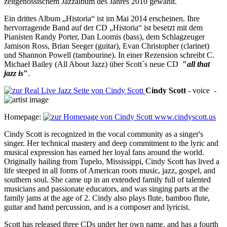
zeitgenössischem Jazzalbum des Jahres 2010 gewählt.
Ein drittes Album „Historia“ ist im Mai 2014 erscheinen. Ihre
hervorragende Band auf der CD „Historia“ ist besetzt mit dem
Pianisten Randy Porter, Dan Loomis (bass), dem Schlagzeuger
Jamison Ross, Brian Seeger (guitar), Evan Christopher (clarinet)
und Shannon Powell (tambourine). In einer Rezension schreibt C.
Michael Bailey (All About Jazz) über Scott´s neue CD
"
all that
jazz is
"
.
Cindy
Scott
-
voice
-
Homepage:
www.cindyscott.us
Cindy Scott is recognized in the vocal community as a singer's
singer. Her technical mastery and deep commitment to the lyric and
musical expression has earned her loyal fans around the world.
Originally hailing from Tupelo, Mississippi, Cindy Scott has lived a
life steeped in all forms of American roots music, jazz, gospel, and
southern soul. She came up in an extended family full of talented
musicians and passionate educators, and was singing parts at the
family jams at the age of 2. Cindy also plays flute, bamboo flute,
guitar and hand percussion, and is a composer and lyricist.
Scott has released three CDs under her own name, and has a fourth