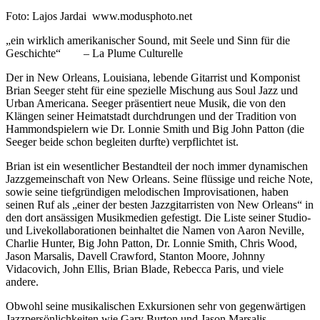
Foto: Lajos Jardai www.modusphoto.net
„ein wirklich amerikanischer Sound, mit Seele und Sinn für die
Geschichte“ – La Plume Culturelle
Der in New Orleans, Louisiana, lebende Gitarrist und Komponist
Brian Seeger steht für eine spezielle Mischung aus Soul Jazz und
Urban Americana. Seeger präsentiert neue Musik, die von den
Klängen seiner Heimatstadt durchdrungen und der Tradition von
Hammondspielern wie Dr. Lonnie Smith und Big John Patton (die
Seeger beide schon begleiten durfte) verpflichtet ist.
Brian ist ein wesentlicher Bestandteil der noch immer dynamischen
Jazzgemeinschaft von New Orleans. Seine flüssige und reiche Note,
sowie seine tiefgründigen melodischen Improvisationen, haben
seinen Ruf als „einer der besten Jazzgitarristen von New Orleans“ in
den dort ansässigen Musikmedien gefestigt. Die Liste seiner Studio-
und Livekollaborationen beinhaltet die Namen von Aaron Neville,
Charlie Hunter, Big John Patton, Dr. Lonnie Smith, Chris Wood,
Jason Marsalis, Davell Crawford, Stanton Moore, Johnny
Vidacovich, John Ellis, Brian Blade, Rebecca Paris, und viele
andere.
Obwohl seine musikalischen Exkursionen sehr von gegenwärtigen
Jazzpersönlichkeiten wie Gary Burton und Jason Marsalis