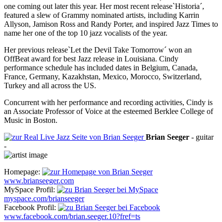
one coming out later this year. Her most recent release`Historia´,
featured a slew of Grammy nominated artists, including Karrin
Allyson, Jamison Ross and Randy Porter, and inspired Jazz Times to
name her one of the top 10 jazz vocalists of the year.
Her previous release`Let the Devil Take Tomorrow´ won an
OffBeat award for best Jazz release in Louisiana. Cindy
performance schedule has included dates in Belgium, Canada,
France, Germany, Kazakhstan, Mexico, Morocco, Switzerland,
Turkey and all across the US.
Concurrent with her performance and recording activities, Cindy is
an Associate Professor of Voice at the esteemed Berklee College of
Music in Boston.
Brian
Seeger
-
guitar
-
Homepage:
www.brianseeger.com
MySpace Profil:
myspace.com/brianseeger
Facebook Profil:
www.facebook.com/brian.seeger.10?fref=ts